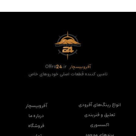
آفروبیسچار
.ir
24
Offro
تامین کننده قطعات اصلی خودروهای خاص
انواع رینگ‌های آفرودی
آفروبیسچار
تعلیق و فنربندی
درباره ما
اکسسوری
فروشگاه
برندهای موجود
تماس