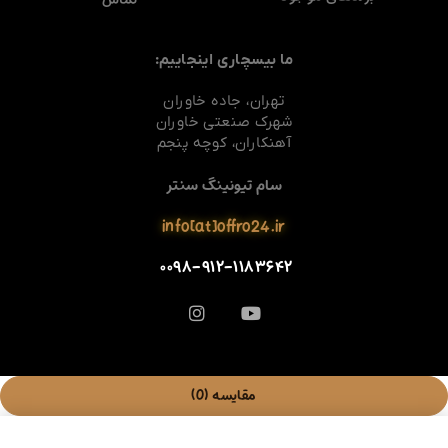
ما بیسچاری اینجاییم:
تهران، جاده خاوران
شهرک صنعتی خاوران
آهنکاران، کوچه پنجم
سام تیونینگ سنتر
info[at]offro24.ir
۰۰۹۸-۹۱۲-۱۱۸۳۶۴۲
مقایسه
(0)