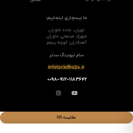
ما بیسچاری اینجاییم:
تهران، جاده خاوران
شهرک صنعتی خاوران
آهنکاران، کوچه پنجم
سام تیونینگ سنتر
info[at]offro24.ir
۰۰۹۸-۹۱۲-۱۱۸۳۶۴۲
مقایسه
(0)