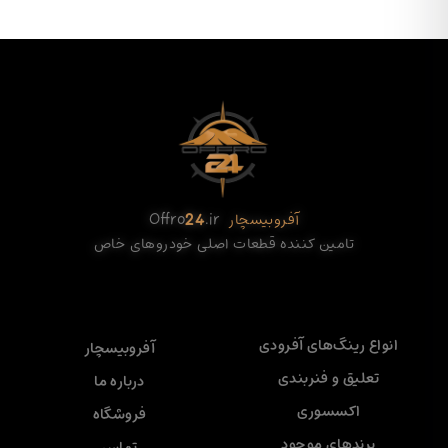
آفروبیسچار
.ir
24
Offro
تامین کننده قطعات اصلی خودروهای خاص
انواع رینگ‌های آفرودی
آفروبیسچار
تعلیق و فنربندی
درباره ما
اکسسوری
فروشگاه
برندهای موجود
تماس