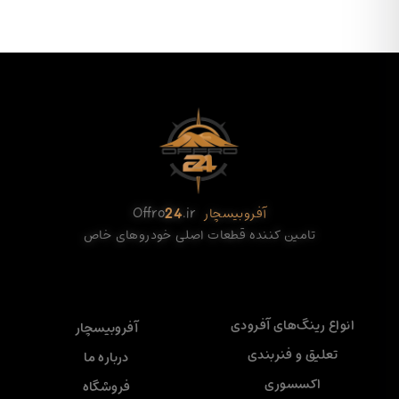
آفروبیسچار
.ir
24
Offro
تامین کننده قطعات اصلی خودروهای خاص
انواع رینگ‌های آفرودی
آفروبیسچار
تعلیق و فنربندی
درباره ما
اکسسوری
فروشگاه