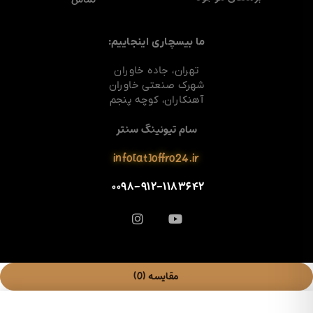
ما بیسچاری اینجاییم:
تهران، جاده خاوران
شهرک صنعتی خاوران
آهنکاران، کوچه پنجم
سام تیونینگ سنتر
info[at]offro24.ir
۰۰۹۸-۹۱۲-۱۱۸۳۶۴۲
مقایسه
(0)