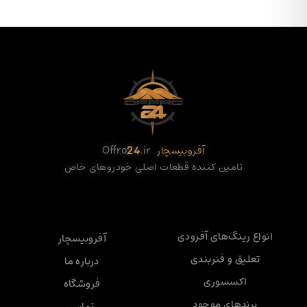
آفروبیسچار
.ir
24
Offro
تامین کننده قطعات اصلی خودروهای خاص
انواع رینگ‌های آفرودی
آفروبیسچار
تعلیق و فنربندی
درباره ما
اکسسوری
فروشگاه
برندهای موجود
تماس