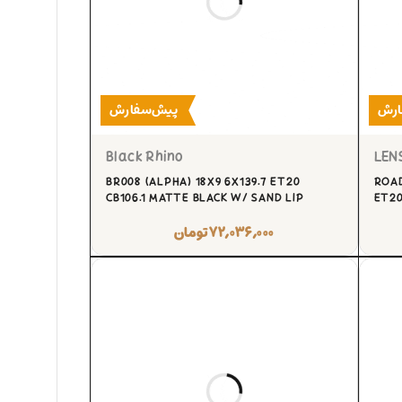
ارش
پیش‌سفارش
Black Rhino
LEN
BR008 (ALPHA) 18X9 6X139.7 ET20
ROAD
CB106.1 MATTE BLACK W/ SAND LIP
ET20
۷۲,۰۳۶,۰۰۰
تومان