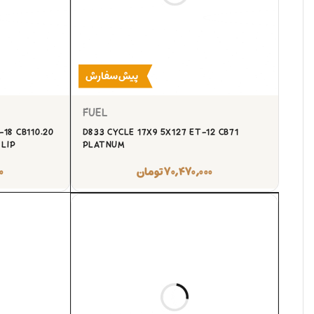
پیش‌سفارش
FUEL
-18 CB110.20
D833 CYCLE 17X9 5X127 ET-12 CB71
LIP
PLATNUM
۷۰,۴۷۰,۰۰۰
تومان
۰