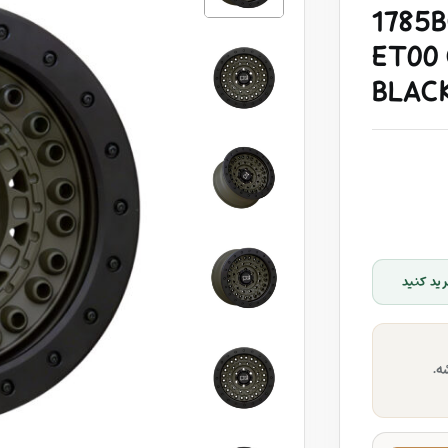
1785B
ET00 
BLAC
ید کنید