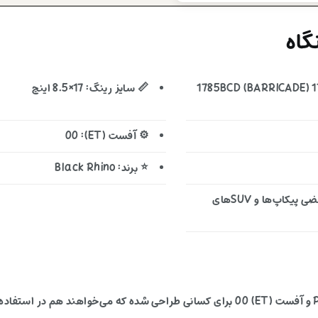
اه
1785BCD (BARRICADE) 17X8
📏 سایز رینگ: 17×8.5 اینچ
⚙️ آفست (ET): 00
⭐ برند: Black Rhino
🚙 خودروهای مناسب: نیسان رونیز، پاترول قدیمی و بعضی پیکاپ‌ها و SUVهای
این رینگ آفرودی با ترکیب سایز 17×8.5 اینچ، PCD 6X114.3 و آفست (ET) 00 برای کسانی طراح