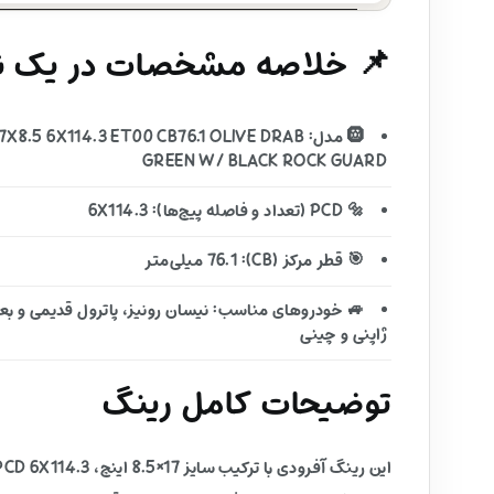
📌 خلاصه مشخصات در یک نگ
🛞 مدل: .5 6X114.3 ET00 CB76.1 OLIVE DRAB
GREEN W/ BLACK ROCK GUARD
🔩 PCD (تعداد و فاصله پیچ‌ها): 6X114.3
🎯 قطر مرکز (CB): 76.1 میلی‌متر
ژاپنی و چینی
توضیحات کامل رینگ