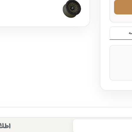
ه
اطلا