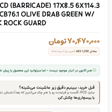
CD (BARRICADE) 17X8.5 6X114.3
CB76.1 OLIVE DRAB GREEN W/
K ROCK GUARD
۷۰,۴۷۰,۰۰۰
تومان
معادل
AED 1,350
(آخرین نرخ ۱۲ مرداد ۱۴۰۵)
هم اکنون در انبار موجود نیست - اما میتوانید این محصول را پیش خر
قبل خرید، ببینیم دقیق زیر ماشینت می‌شینه؟
سایز، PCD، آفست و فیتمنت رو با هم چک می‌کنیم که بعداً داستان نشه.
با بیسچاری‌ها چکش کن