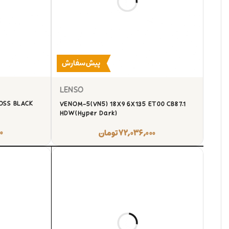
پیش‌سفارش
LENSO
LOSS BLACK
VENOM-5(VN5) 18X9 6X135 ET00 CB87.1
HDW(Hyper Dark)
۰
۷۲,۰۳۶,۰۰۰
تومان