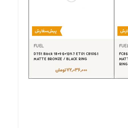
ارش
پیش‌سفارش
FUEL
FUE
D751 Block 18×9 6×139.7 ET01 CB106.1
FC86
MATTE BRONZE / BLACK RING
MAT
RING
۷۲,۰۳۶,۰۰۰
تومان