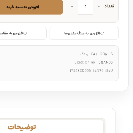
تعداد
افزودن به سبد خرید
افزودن به علاقه‌مندی‌ها
افزودن به مقایس
CATEGORIES:
رینگ
Black Rhino
BRANDS:
1785BCD006114N76
SKU:
توضیحات