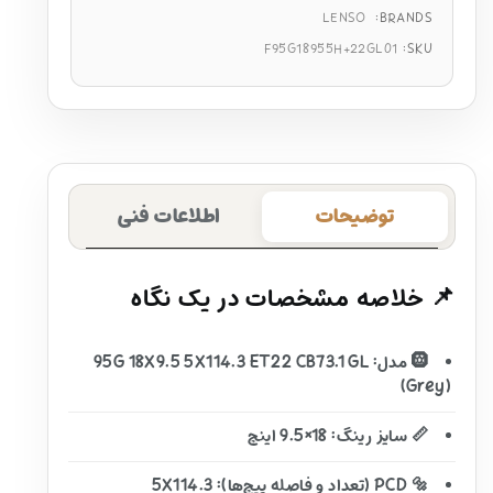
LENSO
BRANDS:
F95G18955H+22GL01
SKU:
توضیحات
اطلاعات فنی
📌 خلاصه مشخصات در یک نگاه
🛞 مدل: 95G 18X9.5 5X114.3 ET22 CB73.1 GL
(Grey)
📏 سایز رینگ: 18×9.5 اینچ
🔩 PCD (تعداد و فاصله پیچ‌ها): 5X114.3