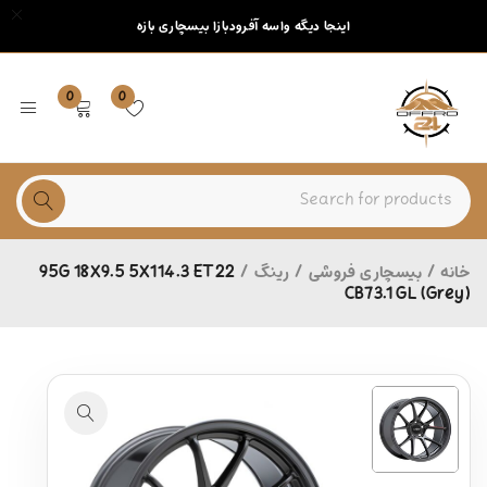
اینجا دیگه واسه آفرودبازا بیسچاری بازه
0
0
خانه
/
بیسچاری فروشی
/
رینگ
/
95G 18X9.5 5X114.3 ET22
CB73.1 GL (Grey)