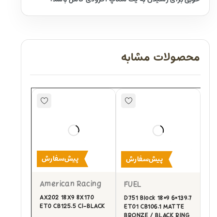
محصولات مشابه
پیش‌سفارش
پیش‌سفارش
American Racing
FUEL
AX202 18X9 8X170
D751 Block 18×9 6×139.7
ET0 CB125.5 CI-BLACK
ET01 CB106.1 MATTE
BRONZE / BLACK RING