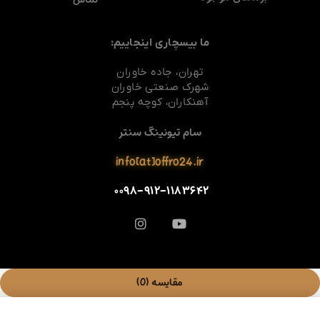
ما بیسچاری اینجاییم:
تهران، جاده خاوران
شهرک صنعتی خاوران
آهنکاران، کوچه پنجم
سام تیونینگ سنتر
info[at]offro24.ir
۰۰۹۸-۹۱۲-۱۱۸۳۶۴۲
مقایسه
(0)