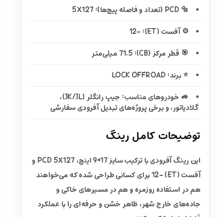
🔩 PCD (تعداد و فاصله پیچ‌ها): 5X127
⚙️ آفست (ET): -12
🎯 قطر مرکز (CB): 71.5 میلی‌متر
⭐ برند: LOCK OFFROAD
🚙 خودروهای مناسب: جیپ رانگلر (JK/JL)،
گلادیاتور، و برخی پروژه‌های تبدیل آفرودی سفارشی
توضیحات کامل رینگ
این رینگ آفرودی با ترکیب سایز 17×9 اینچ، PCD 5X127 و
آفست (ET) -12 برای کسانی طراحی شده که می‌خواهند
هم در استفاده روزمره و هم در مسیرهای خاکی و
جاده‌های خارج شهر، ظاهر خشن و حرفه‌ای را با عملکرد