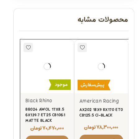
محصولات مشابه
موجود
پیش‌سفارش
Black Rhino
American Racing
BR024 AWOL 17X8.5
AX202 18X9 8X170 ET0
6X139.7 ET25 CB106.1
CB125.5 CI-BLACK
MATTE BLACK
۷۸,۳۰۰,۰۰۰
تومان
۷۰,۴۷۰,۰۰۰
تومان