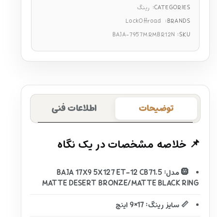
CATEGORIES:
رینگ
LockOffroad
BRANDS:
BAJA-7957MRMBR12N
SKU:
توضیحات
اطلاعات فنی
📌 خلاصه مشخصات در یک نگاه
🛞 مدل: BAJA 17X9 5X127 ET-12 CB71.5
MATTE DESERT BRONZE/MATTE BLACK RING
📏 سایز رینگ: 17×9 اینچ