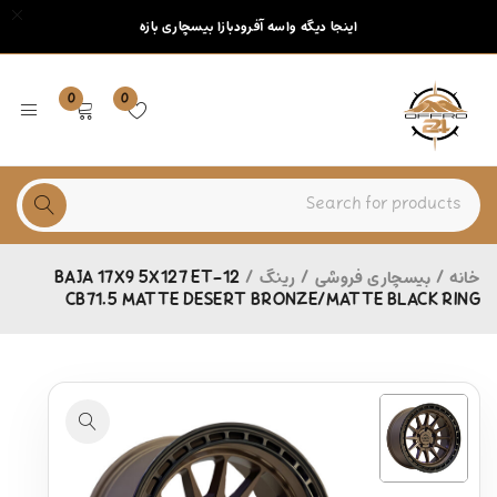
اینجا دیگه واسه آفرودبازا بیسچاری بازه
0
0
خانه
/
بیسچاری فروشی
/
رینگ
/
BAJA 17X9 5X127 ET-12
CB71.5 MATTE DESERT BRONZE/MATTE BLACK RING