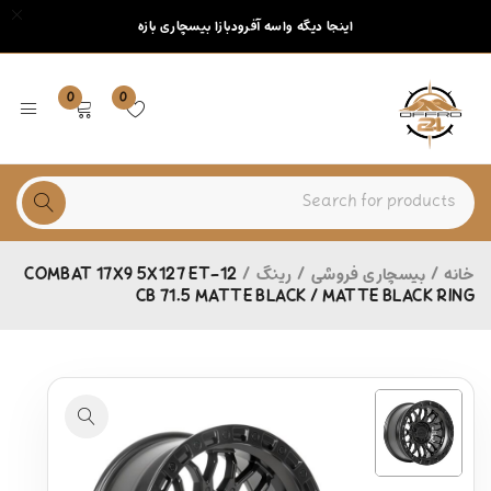
اینجا دیگه واسه آفرودبازا بیسچاری بازه
0
0
خانه
/
بیسچاری فروشی
/
رینگ
/
COMBAT 17X9 5X127 ET-12
CB 71.5 MATTE BLACK / MATTE BLACK RING