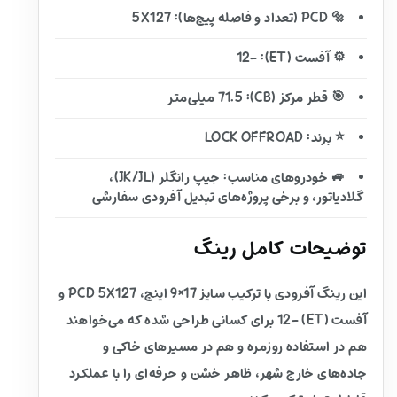
🔩 PCD (تعداد و فاصله پیچ‌ها): 5X127
⚙️ آفست (ET): -12
🎯 قطر مرکز (CB): 71.5 میلی‌متر
⭐ برند: LOCK OFFROAD
🚙 خودروهای مناسب: جیپ رانگلر (JK/JL)،
گلادیاتور، و برخی پروژه‌های تبدیل آفرودی سفارشی
توضیحات کامل رینگ
این رینگ آفرودی با ترکیب سایز 17×9 اینچ، PCD 5X127 و
آفست (ET) -12 برای کسانی طراحی شده که می‌خواهند
هم در استفاده روزمره و هم در مسیرهای خاکی و
جاده‌های خارج شهر، ظاهر خشن و حرفه‌ای را با عملکرد