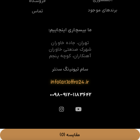
فروشگاه
برندهای موجود
تماس
ما بیسچاری اینجاییم:
تهران، جاده خاوران
شهرک صنعتی خاوران
آهنکاران، کوچه پنجم
سام تیونینگ سنتر
info[at]offro24.ir
۰۰۹۸-۹۱۲-۱۱۸۳۶۴۲
مقایسه
(0)