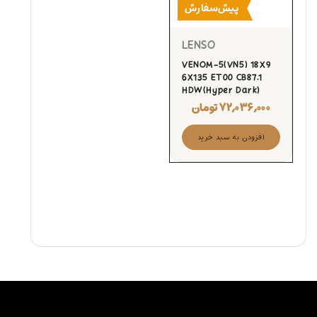
پیش‌سفارش
LENSO
VENOM-5(VN5) 18X9
6X135 ET00 CB87.1
HDW(Hyper Dark)
۷۲,۰۳۶,۰۰۰
تومان
افزودن به سبد خرید