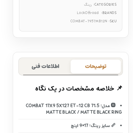
CATEGORIES:
رینگ
LockOffroad
BRANDS:
COMBAT-7957MB12N
SKU:
توضیحات
اطلاعات فنی
📌 خلاصه مشخصات در یک نگاه
🛞 مدل: COMBAT 17X9 5X127 ET-12 CB 71.5
MATTE BLACK / MATTE BLACK RING
📏 سایز رینگ: 17×9 اینچ