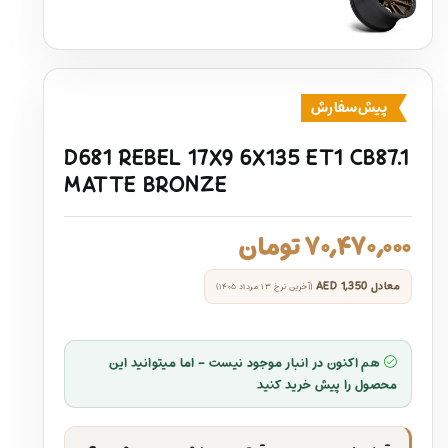
پیش‌سفارش
D681 REBEL 17X9 6X135 ET1 CB87.1
MATTE BRONZE
۷۰,۴۷۰,۰۰۰
تومان
معادل
AED 1,350
(آخرین نرخ ۱۳ مرداد ۱۴۰۵)
هم اکنون در انبار موجود نیست - اما میتوانید این
محصول را پیش خرید کنید