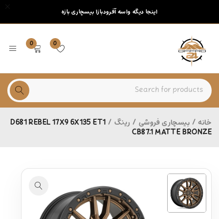
اینجا دیگه واسه آفرودبازا بیسچاری بازه
0
0
خانه
/
بیسچاری فروشی
/
رینگ
/
D681 REBEL 17X9 6X135 ET1
CB87.1 MATTE BRONZE