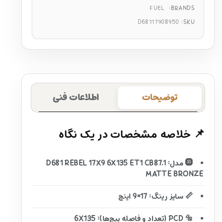
FUEL
BRANDS:
D68117908950
SKU:
توضیحات
اطلاعات فنی
📌 خلاصه مشخصات در یک نگاه
🛞 مدل: D681 REBEL 17X9 6X135 ET1 CB87.1
MATTE BRONZE
📏 سایز رینگ: 17×9 اینچ
🔩 PCD (تعداد و فاصله پیچ‌ها): 6X135