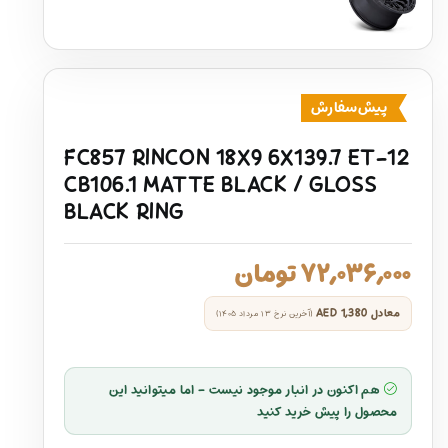
پیش‌سفارش
FC857 RINCON 18X9 6X139.7 ET-12
CB106.1 MATTE BLACK / GLOSS
BLACK RING
۷۲,۰۳۶,۰۰۰
تومان
معادل
AED 1,380
(آخرین نرخ ۱۳ مرداد ۱۴۰۵)
هم اکنون در انبار موجود نیست - اما میتوانید این
محصول را پیش خرید کنید