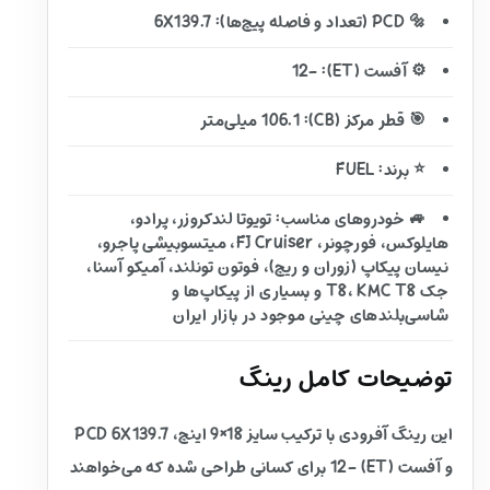
🔩 PCD (تعداد و فاصله پیچ‌ها): 6X139.7
⚙️ آفست (ET): -12
🎯 قطر مرکز (CB): 106.1 میلی‌متر
⭐ برند: FUEL
🚙 خودروهای مناسب: تویوتا لندکروزر، پرادو،
هایلوکس، فورچونر، FJ Cruiser، میتسوبیشی پاجرو،
نیسان پیکاپ (زوران و ریچ)، فوتون تونلند، آمیکو آسنا،
جک T8، KMC T8 و بسیاری از پیکاپ‌ها و
شاسی‌بلندهای چینی موجود در بازار ایران
توضیحات کامل رینگ
این رینگ آفرودی با ترکیب سایز 18×9 اینچ، PCD 6X139.7
و آفست (ET) -12 برای کسانی طراحی شده که می‌خواهند