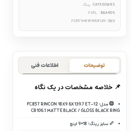
CATEGORIES:
رینگ
FUEL
BRANDS:
FC857MB18906812N
SKU:
توضیحات
اطلاعات فنی
📌 خلاصه مشخصات در یک نگاه
🛞 مدل: FC857 RINCON 18X9 6X139.7 ET-12
CB106.1 MATTE BLACK / GLOSS BLACK RING
📏 سایز رینگ: 18×9 اینچ