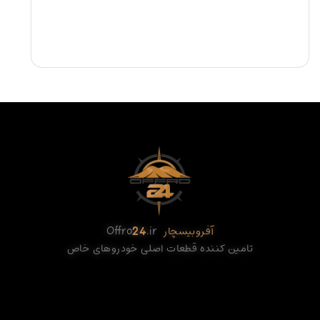
آفروبیسچار
.ir
24
Offro
تامین کننده قطعات اصلی خودروهای خاص