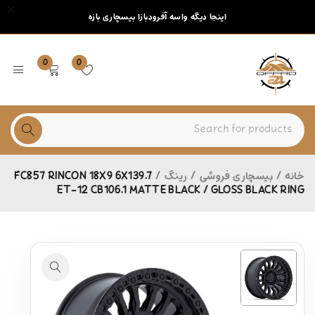
اینجا دیگه واسه آفرودبازا بیسچاری بازه
0
0
خانه
/
بیسچاری فروشی
/
رینگ
/
FC857 RINCON 18X9 6X139.7
ET-12 CB106.1 MATTE BLACK / GLOSS BLACK RING