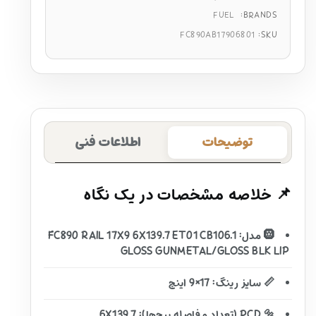
FUEL
BRANDS:
FC890AB17906801
SKU:
توضیحات
اطلاعات فنی
📌 خلاصه مشخصات در یک نگاه
🛞 مدل: FC890 RAIL 17X9 6X139.7 ET01 CB106.1
GLOSS GUNMETAL/GLOSS BLK LIP
📏 سایز رینگ: 17×9 اینچ
🔩 PCD (تعداد و فاصله پیچ‌ها): 6X139.7