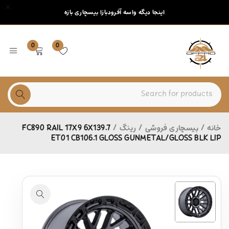
اینجا دیگه واسه آفرودبازا بیسچاری بازه
0
0
خانه
/
بیسچاری فروشی
/
رینگ
/
FC890 RAIL 17X9 6X139.7
ET01 CB106.1 GLOSS GUNMETAL/GLOSS BLK LIP