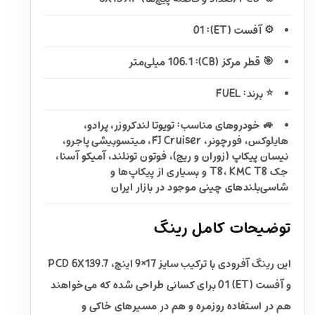
⚙️ آفست (ET): 01
🎯 قطر مرکز (CB): 106.1 میلی‌متر
⭐ برند: FUEL
🚙 خودروهای مناسب: تویوتا لندکروزر، پرادو،
هایلوکس، فورچونر، FJ Cruiser، میتسوبیشی پاجرو،
نیسان پیکاپ (زوران و ریچ)، فوتون تونلند، آمیکو آسنا،
جک T8، KMC T8 و بسیاری از پیکاپ‌ها و
شاسی‌بلندهای چینی موجود در بازار ایران
توضیحات کامل رینگ
این رینگ آفرودی با ترکیب سایز 17×9 اینچ، PCD 6X139.7
و آفست (ET) 01 برای کسانی طراحی شده که می‌خواهند
هم در استفاده روزمره و هم در مسیرهای خاکی و