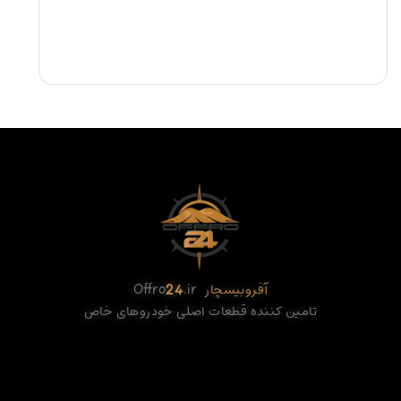
آفروبیسچار
.ir
24
Offro
تامین کننده قطعات اصلی خودروهای خاص