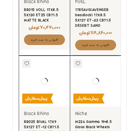
Black Rhino
FUEL
BR015 VOLL 17X8.5
1785AVG(AVENGER
5X130 ET25 CB71.5
beadlock) 17X8.5
MATTE BLACK
5X127 ET-32 CB71.5
DESERT SAND
۷۰,۴۷۰,۰۰۰
تومان
۱۱۴,۸۴۰,۰۰۰
تومان
افزودن به سبد خرید
افزودن به سبد خرید
پیش‌سفارش
پیش‌سفارش
Black Rhino
Niche
BR025 RIVAL 17X9
M224 Gamma 19×8.5
5X127 ET-12 CB71.5
Gloss Black Wheels