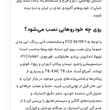
استایل تهاجمی، تنوع طرح و استحکام بالا باعث شده روی
خیلی از خودروهای آفرودی جدی در ایران و دنیا دیده
شوند.
روی چه خودروهایی نصب می‌شود؟
با توجه به PCD 6X139.7 و مشخصات فنی رینگ، این مدل
عموماً برای نصب روی این دسته خودروها مناسب است:
تویوتا لندکروزر، پرادو، هایلوکس، فورچونر، FJ Cruiser،
میتسوبیشی پاجرو، نیسان پیکاپ (زوران و ریچ)، فوتون
تونلند، آمیکو آسنا، جک T8، KMC T8 و بسیاری از
پیکاپ‌ها و شاسی‌بلندهای چینی موجود در بازار ایران. با
این حال قبل از نهایی‌کردن خرید، حتماً با نصاب حرفه‌ای یا
جدول فنی سازنده خودرو، سایز دقیق لاستیک و
محدودیت‌های گلگیر و سیستم تعلیق را بررسی کن تا از
عدم گیر کردن لاستیک در هنگام چرخش و فول‌آرت