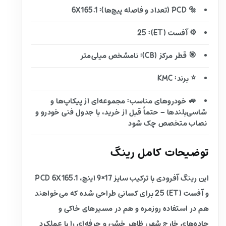
🔩 PCD (تعداد و فاصله پیچ‌ها): 6X165.1
⚙️ آفست (ET): 25
🎯 قطر مرکز (CB): نامشخص میلی‌متر
⭐ برند: KMC
🚙 خودروهای مناسب: مجموعه‌ای از پیکاپ‌ها و
شاسی‌بلندها – حتماً قبل از خرید، با جدول فنی خودرو و
نصاب متخصص چک شود
توضیحات کامل رینگ
این رینگ آفرودی با ترکیب سایز 17×9 اینچ، PCD 6X165.1
و آفست (ET) 25 برای کسانی طراحی شده که می‌خواهند
هم در استفاده روزمره و هم در مسیرهای خاکی و
جاده‌های خارج شهر، ظاهر خشن و حرفه‌ای را با عملکرد