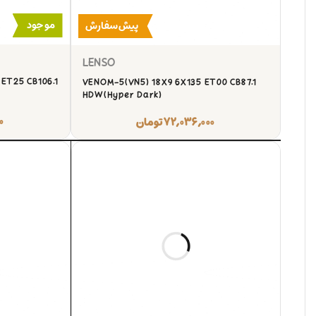
موجود
پیش‌سفارش
LENSO
ET25 CB106.1
VENOM-5(VN5) 18X9 6X135 ET00 CB87.1
HDW(Hyper Dark)
۰
۷۲,۰۳۶,۰۰۰
تومان