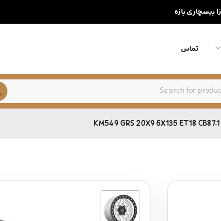
زا بیسچاری بازه
تماس
KM549 GRS 20X9 6X135 ET18 CB87.