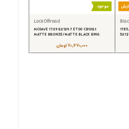
ارش
موجود
LockOffroad
Blac
MOJAVE 17X9 6X139.7 ET00 CB106.1
1785
MATTE BRONZE/MATTE BLACK RING
5X12
۷۰,۴۷۰,۰۰۰
تومان