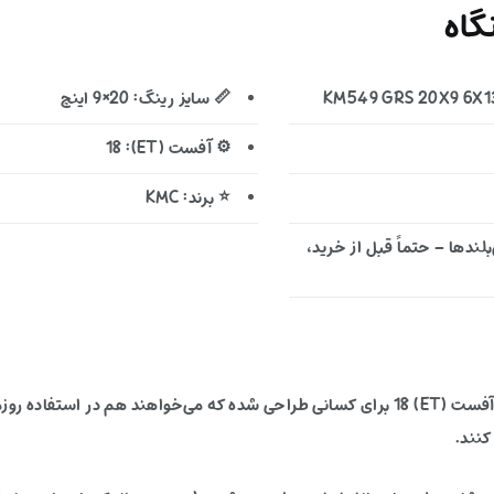
اه
📏 سایز رینگ: 20×9 اینچ
⚙️ آفست (ET): 18
⭐ برند: KMC
ندها – حتماً قبل از خرید،
این رینگ آفرودی با ترکیب سایز 20×9 اینچ، PCD 6X135 و آفست (ET) 18 برای کسانی طراحی شده که
کنند.