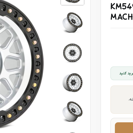
KM549
MACH
ید کنید