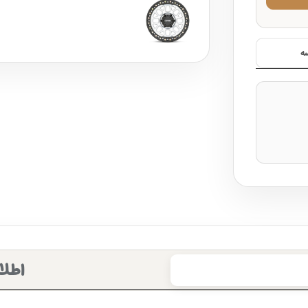
ه
اطلا