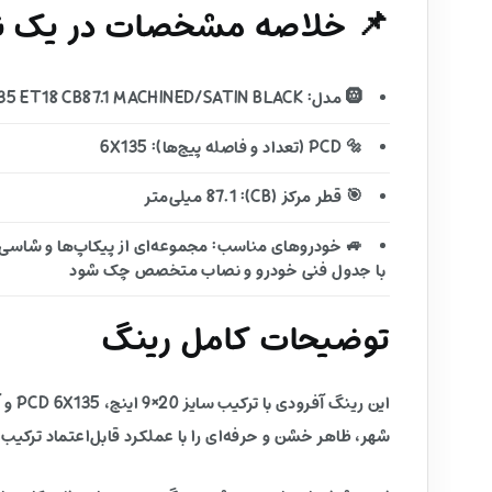
📌 خلاصه مشخصات در یک نگ
🛞 مدل: KM549 GRS 20X9 6X135 ET18 CB87.1 MACHINED/SATIN BLACK
🔩 PCD (تعداد و فاصله پیچ‌ها): 6X135
🎯 قطر مرکز (CB): 87.1 میلی‌متر
🚙 خودروهای مناسب: مجموعه‌ای از پیکاپ‌ها و شاسی‌بل
با جدول فنی خودرو و نصاب متخصص چک شود
توضیحات کامل رینگ
شهر، ظاهر خشن و حرفه‌ای را با عملکرد قابل‌اعتماد ترکیب 