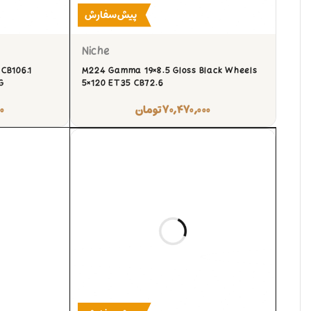
پیش‌سفارش
Niche
 CB106.1
M224 Gamma 19×8.5 Gloss Black Wheels
G
5×120 ET35 CB72.6
۷۰,۴۷۰,۰۰۰
تومان
۰