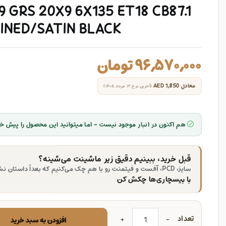
 GRS 20X9 6X135 ET18 CB87.1
INED/SATIN BLACK
۹۶,۵۷۰,۰۰۰
تومان
معادل
AED 1,850
(آخرین نرخ ۱۲ مرداد ۱۴۰۵)
هم اکنون در انبار موجود نیست - اما میتوانید این محصول را پیش خر
قبل خرید، ببینیم دقیق زیر ماشینت می‌شینه؟
سایز، PCD، آفست و فیتمنت رو با هم چک می‌کنیم که بعداً داستان نشه.
با بیسچاری‌ها چکش کن
تعداد
افزودن به سبد خرید