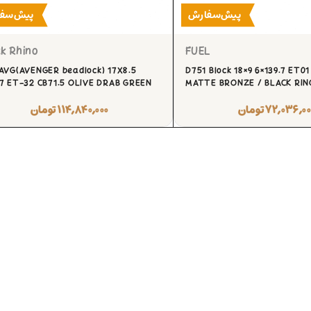
پیش‌سفارش
پیش‌سف
k Rhino
FUEL
AVG(AVENGER beadlock) 17X8.5
D751 Block 18×9 6×139.7 ET01
7 ET-32 CB71.5 OLIVE DRAB GREEN
MATTE BRONZE / BLACK RIN
۷۲,۰۳۶,۰۰
تومان
۱۱۴,۸۴۰,۰۰۰
تومان