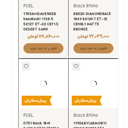
FUEL
Black Rhino
1785AVG(AVENGER
BR020 DIAMONDBACK
beadlock) 17X8.5
18X9 6X139.7 ET-12
5X127 ET-32 CB71.5
CB106.1 MATTE
DESERT SAND
BRONZE
۷۲,۰۳۶,۰۰۰
تومان
۱۱۴,۸۴۰,۰۰۰
تومان
افزودن به سبد خرید
افزودن به سبد خرید
پیش‌سفارش
پیش‌سفارش
FUEL
Black Rhino
D751 Block 18×9
1795ARY(ARMORY)