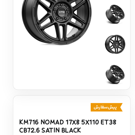
پیش‌سفارش
KM716 NOMAD 17X8 5X110 ET38
CB72.6 SATIN BLACK