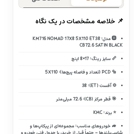
📌 خلاصه مشخصات در یک نگاه
🛞 مدل: KM716 NOMAD 17X8 5X110 ET38
CB72.6 SATIN BLACK
📏 سایز رینگ: 17×8 اینچ
🔩 PCD (تعداد و فاصله پیچ‌ها): 5X110
⚙️ آفست (ET): 38
🎯 قطر مرکز (CB): 72.6 میلی‌متر
⭐ برند: KMC
🚙 خودروهای مناسب: مجموعه‌ای از پیکاپ‌ها و
شاسی‌بلندها – حتماً قبل از خرید، با جدول فنی خودرو و