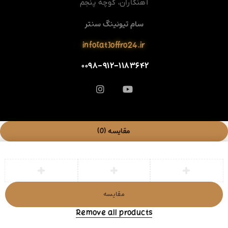
آهنکاران، کوچه پنجم
سام تیونینگ سنتر
info[at]offro24.ir
۰۰۹۸-۹۱۲-۱۱۸۳۶۴۲
مقایسه
(0)
مقایسه
Remove all products