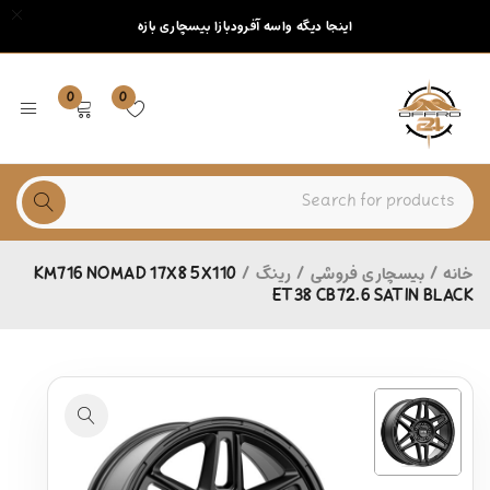
اینجا دیگه واسه آفرودبازا بیسچاری بازه
0
0
خانه
/
بیسچاری فروشی
/
رینگ
/
KM716 NOMAD 17X8 5X110
ET38 CB72.6 SATIN BLACK