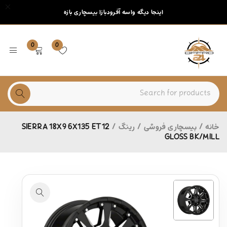
اینجا دیگه واسه آفرودبازا بیسچاری بازه
0
0
خانه
/
بیسچاری فروشی
/
رینگ
/
SIERRA 18X9 6X135 ET12
GLOSS BK/MILL