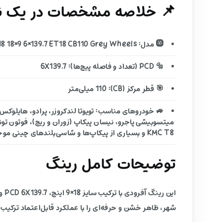
📌 خلاصه مشخصات در یک نگ
🛞 مدل: VENOM-8 VN8 18×9 6×139.7 ET18 CB110 Grey Wheels
🔩 PCD (تعداد و فاصله پیچ‌ها): 6X139.7
🎯 قطر مرکز (CB): 110 میلی‌متر
KMC T8 و بسیاری از پیکاپ‌ها و شاسی‌بلندهای چینی موجود در بازار ایران
توضیحات کامل رینگ
شهر، ظاهر خشن و حرفه‌ای را با عملکرد قابل‌اعتماد ترکیب 