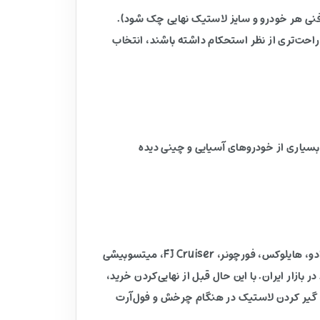
 فنی هر خودرو و سایز لاستیک نهایی چک شود).
احت‌تری از نظر استحکام داشته باشند، انتخاب
ی بسیاری از خودروهای آسیایی و چینی دیده
با توجه به PCD 6X139.7 و مشخصات فنی رینگ، این مدل عموماً برای نصب روی این دسته خودروها مناسب است: تویوتا لندکروزر، پرادو، هایلوکس، فورچونر، FJ Cruiser، میتسوبیشی
کاپ‌ها و شاسی‌بلندهای چینی موجود در بازار ایران. با این حال قبل از نهایی‌کردن خرید،
م گیر کردن لاستیک در هنگام چرخش و فول‌آرت