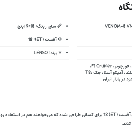
اه
📏 سایز رینگ: 18×9 اینچ
⚙️ آفست (ET): 18
⭐ برند: LENSO
🚙 خودروهای مناسب: تویوتا لندکروزر، پرادو، هایلوکس، فورچونر، FJ Cruiser،
میتسوبیشی پاجرو، نیسان پیکاپ (زوران و ریچ)، فوتون تونلند، آمیکو آسنا، جک T8،
این رینگ آفرودی با ترکیب سایز 18×9 اینچ، PCD 6X139.7 و آفست (ET) 18 برای کسانی طراحی شده 
کنند.