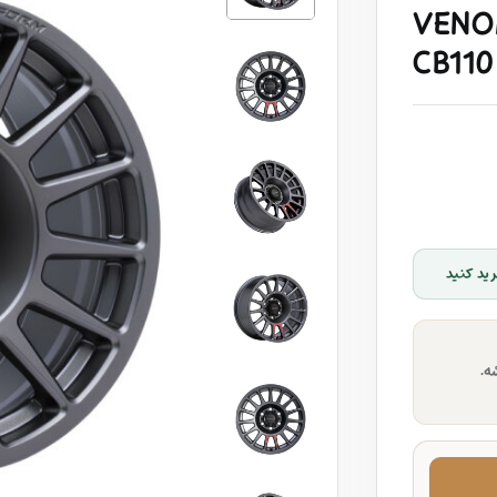
VENOM
CB110
ید کنید