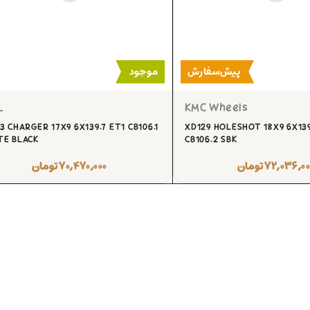
پیش‌سفارش
موجود
L
KMC Wheels
3 CHARGER 17X9 6X139.7 ET1 CB106.1
XD129 HOLESHOT 18X9 6X139
TE BLACK
CB106.2 SBK
۷۲,۰۳۶,۰۰
تومان
۷۰,۴۷۰,۰۰۰
تومان