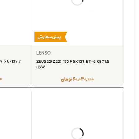
پیش‌سفارش
LENSO
.5 6×139.7
ZEUS22(Z22) 17X9 5X127 ET-6 CB71.5
HSW
۰
۶۰,۰۳۰,۰۰۰
تومان