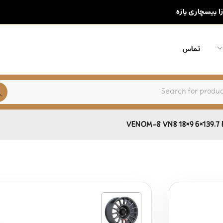
زا بیسچاری بازه
تماس
VENOM-8 VN8 18×9 6×139.7