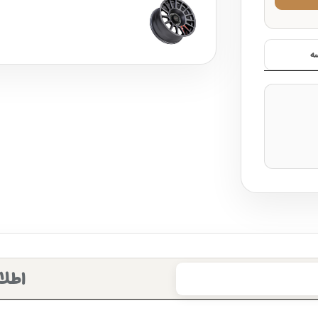
ه
اطلا