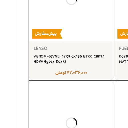
ارش
پیش‌سفارش
LENSO
FUE
VENOM-5(VN5) 18X9 6X135 ET00 CB87.1
D680
HDW(Hyper Dark)
MATT
۷۲,۰۳۶,۰۰۰
تومان