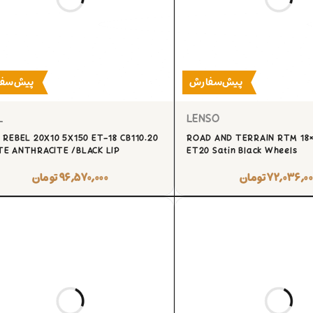
پیش‌سفارش
پیش‌سف
L
LENSO
 REBEL 20X10 5X150 ET-18 CB110.20
ROAD AND TERRAIN RTM 18×9
E ANTHRACITE /BLACK LIP
ET20 Satin Black Wheels
۷۲,۰۳۶,۰۰
تومان
۹۶,۵۷۰,۰۰۰
تومان