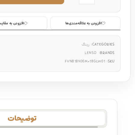
افزودن به علاقه‌مندی‌ها
افزودن به مقایس
CATEGORIES:
رینگ
LENSO
BRANDS:
FVN818906M+18GLW01
SKU:
توضیحات