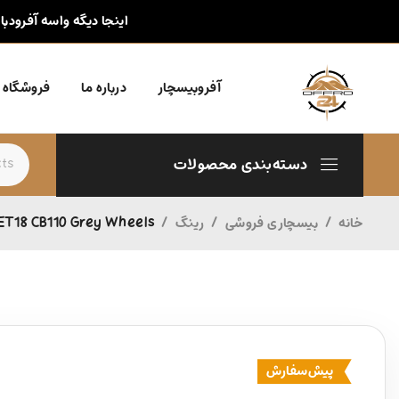
اینجا دیگه واسه آفرودبا
آفروبیسچار
درباره ما
فروشگاه
دسته‌بندی محصولات
خانه
/
بیسچاری فروشی
/
رینگ
/
 ET18 CB110 Grey Wheels
پیش‌سفارش