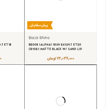
پیش‌سفارش
Black Rhino
.7 ET18
BR008 (ALPHA) 18X9 6X139.7 ET20
CB106.1 MATTE BLACK W/ SAND LIP
۷۲,۰۳۶,۰۰۰
تومان
۰