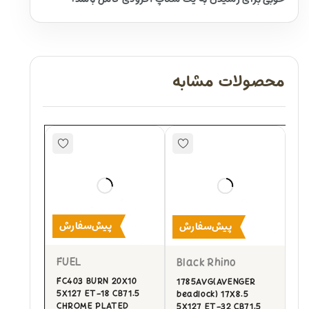
محصولات مشابه
پیش‌سفارش
پیش‌سفارش
FUEL
Black Rhino
FC403 BURN 20X10
1785AVG(AVENGER
5X127 ET-18 CB71.5
beadlock) 17X8.5
CHROME PLATED
5X127 ET-32 CB71.5