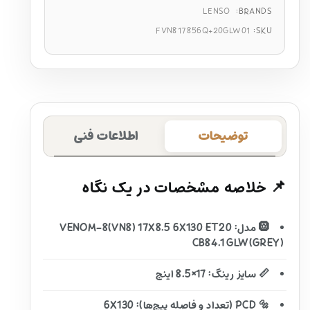
LENSO
BRANDS:
FVN817856Q+20GLW01
SKU:
توضیحات
اطلاعات فنی
📌 خلاصه مشخصات در یک نگاه
🛞 مدل: VENOM-8(VN8) 17X8.5 6X130 ET20
CB84.1 GLW(GREY)
📏 سایز رینگ: 17×8.5 اینچ
🔩 PCD (تعداد و فاصله پیچ‌ها): 6X130