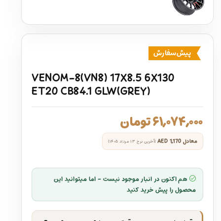
پیش‌سفارش
VENOM-8(VN8) 17X8.5 6X130
ET20 CB84.1 GLW(GREY)
۶۱,۰۷۴,۰۰۰
تومان
معادل
AED 1,170
(آخرین نرخ ۱۳ مرداد ۱۴۰۵)
هم اکنون در انبار موجود نیست - اما میتوانید این
محصول را پیش خرید کنید