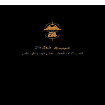
آفروبیسچار
.ir
24
Offro
تامین کننده قطعات اصلی خودروهای خاص