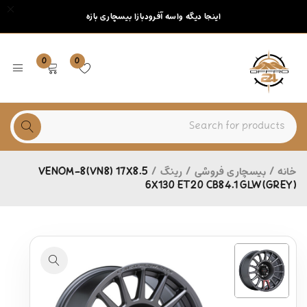
اینجا دیگه واسه آفرودبازا بیسچاری بازه
0
0
خانه
/
بیسچاری فروشی
/
رینگ
/
VENOM-8(VN8) 17X8.5
6X130 ET20 CB84.1 GLW(GREY)