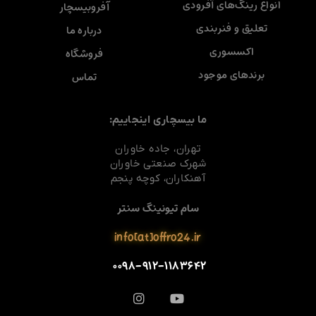
انواع رینگ‌های آفرودی
آفروبیسچار
تعلیق و فنربندی
درباره ما
اکسسوری
فروشگاه
برندهای موجود
تماس
ما بیسچاری اینجاییم:
تهران، جاده خاوران
شهرک صنعتی خاوران
آهنکاران، کوچه پنجم
سام تیونینگ سنتر
info[at]offro24.ir
۰۰۹۸-۹۱۲-۱۱۸۳۶۴۲