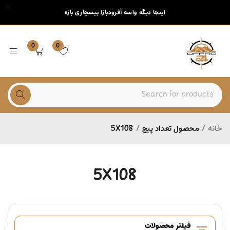
اینجا دیگه واسه آفرودبازا بیسچاری بازه
0
0
خانه
/
محصول تعداد پیچ
/
5X108
5X108
فیلتر محصولات