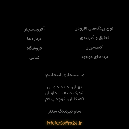
انواع رینگ‌های آفرودی
آفروبیسچار
تعلیق و فنربندی
درباره ما
اکسسوری
فروشگاه
برندهای موجود
تماس
ما بیسچاری اینجاییم:
تهران، جاده خاوران
شهرک صنعتی خاوران
آهنکاران، کوچه پنجم
سام تیونینگ سنتر
info[at]offro24.ir