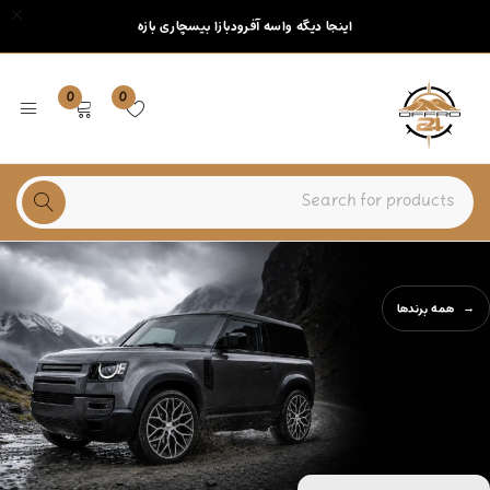
اینجا دیگه واسه آفرودبازا بیسچاری بازه
0
0
همه برندها