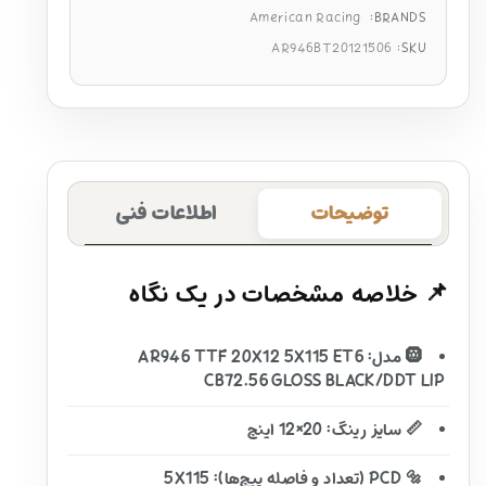
American Racing
BRANDS:
AR946BT20121506
SKU:
توضیحات
اطلاعات فنی
📌 خلاصه مشخصات در یک نگاه
🛞 مدل: AR946 TTF 20X12 5X115 ET6
CB72.56 GLOSS BLACK/DDT LIP
📏 سایز رینگ: 20×12 اینچ
🔩 PCD (تعداد و فاصله پیچ‌ها): 5X115