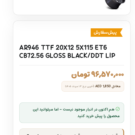
پیش‌سفارش
AR946 TTF 20X12 5X115 ET6
CB72.56 GLOSS BLACK/DDT LIP
۹۶,۵۷۰,۰۰۰
تومان
معادل
AED 1,850
(آخرین نرخ ۱۳ مرداد ۱۴۰۵)
هم اکنون در انبار موجود نیست - اما میتوانید این
محصول را پیش خرید کنید