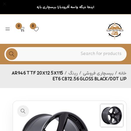
اینجا دیگه واسه آفرودبازا بیسچاری بازه
0
0
خانه
/
بیسچاری فروشی
/
رینگ
/
AR946 TTF 20X12 5X115
ET6 CB72.56 GLOSS BLACK/DDT LIP