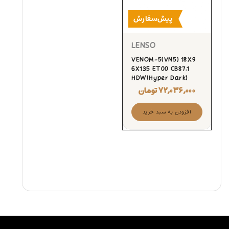
پیش‌سفارش
LENSO
VENOM-5(VN5) 18X9
6X135 ET00 CB87.1
HDW(Hyper Dark)
۷۲,۰۳۶,۰۰۰
تومان
افزودن به سبد خرید