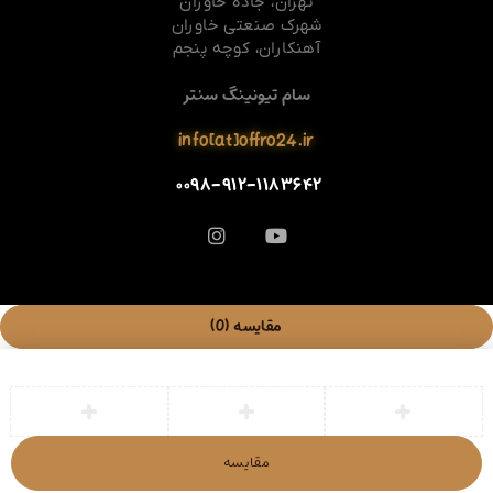
تهران، جاده خاوران
شهرک صنعتی خاوران
آهنکاران، کوچه پنجم
سام تیونینگ سنتر
info[at]offro24.ir
۰۰۹۸-۹۱۲-۱۱۸۳۶۴۲
مقایسه
(0)
مقایسه