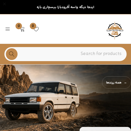
اینجا دیگه واسه آفرودبازا بیسچاری بازه
0
0
همه برندها