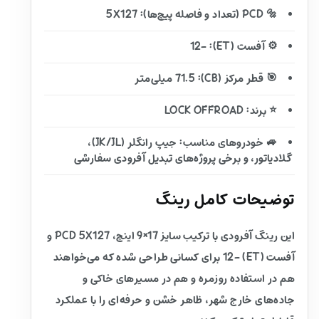
🔩 PCD (تعداد و فاصله پیچ‌ها): 5X127
⚙️ آفست (ET): -12
🎯 قطر مرکز (CB): 71.5 میلی‌متر
⭐ برند: LOCK OFFROAD
🚙 خودروهای مناسب: جیپ رانگلر (JK/JL)،
گلادیاتور، و برخی پروژه‌های تبدیل آفرودی سفارشی
توضیحات کامل رینگ
این رینگ آفرودی با ترکیب سایز 17×9 اینچ، PCD 5X127 و
آفست (ET) -12 برای کسانی طراحی شده که می‌خواهند
هم در استفاده روزمره و هم در مسیرهای خاکی و
جاده‌های خارج شهر، ظاهر خشن و حرفه‌ای را با عملکرد