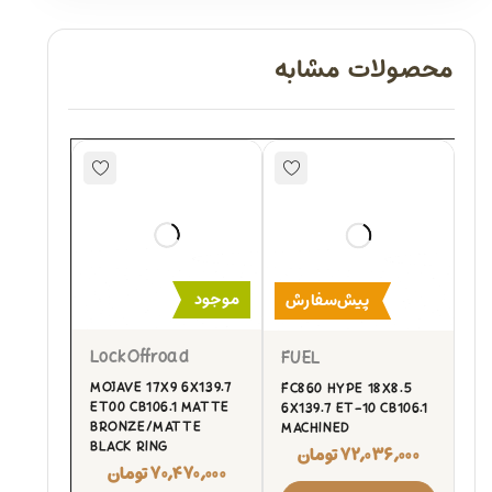
محصولات مشابه
موجود
پیش‌سفارش
LockOffroad
FUEL
MOJAVE 17X9 6X139.7
FC860 HYPE 18X8.5
ET00 CB106.1 MATTE
6X139.7 ET-10 CB106.1
BRONZE/MATTE
MACHINED
BLACK RING
۷۲,۰۳۶,۰۰۰
تومان
۷۰,۴۷۰,۰۰۰
تومان