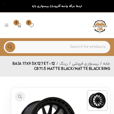
اینجا دیگه واسه آفرودبازا بیسچاری بازه
0
0
خانه
/
بیسچاری فروشی
/
رینگ
/
BAJA 17X9 5X127 ET-12
CB71.5 MATTE BLACK/MATTE BLACK RING