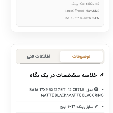
CATEGORIES:
رینگ
LockOffroad
BRANDS:
BAJA-7957MB12N
SKU:
توضیحات
اطلاعات فنی
📌 خلاصه مشخصات در یک نگاه
🛞 مدل: BAJA 17X9 5X127 ET-12 CB71.5
MATTE BLACK/MATTE BLACK RING
📏 سایز رینگ: 17×9 اینچ