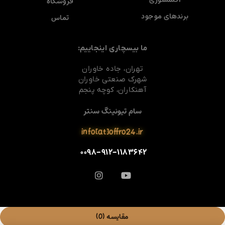
فروشگاه
برندهای موجود
تماس
ما بیسچاری اینجاییم:
تهران، جاده خاوران
شهرک صنعتی خاوران
آهنکاران، کوچه پنجم
سام تیونینگ سنتر
info[at]offro24.ir
۰۰۹۸-۹۱۲-۱۱۸۳۶۴۲
مقایسه
(0)