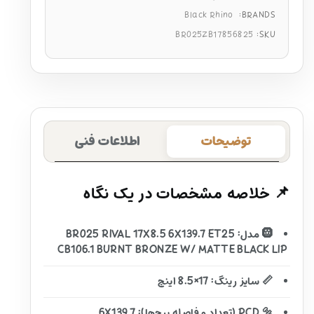
Black Rhino
BRANDS:
BR025ZB17856825
SKU:
توضیحات
اطلاعات فنی
📌 خلاصه مشخصات در یک نگاه
🛞 مدل: BR025 RIVAL 17X8.5 6X139.7 ET25
CB106.1 BURNT BRONZE W/ MATTE BLACK LIP
📏 سایز رینگ: 17×8.5 اینچ
🔩 PCD (تعداد و فاصله پیچ‌ها): 6X139.7