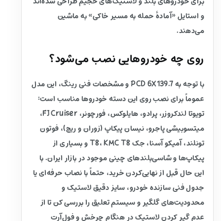
برای خودروهای بلند و لاستیک‌های حجیم طراحی شده‌اند
و استایل «آمادهٔ حمله به مسیر خاکی» به ماشین
می‌دهند.
روی چه خودروهایی نصب می‌شود؟
با توجه به PCD 6X139.7 و مشخصات فنی رینگ، این مدل
عموماً برای نصب روی این دسته خودروها مناسب است:
تویوتا لندکروزر، پرادو، هایلوکس، فورچونر، FJ Cruiser،
میتسوبیشی پاجرو، نیسان پیکاپ (زوران و ریچ)، فوتون
تونلند، آمیکو آسنا، جک T8، KMC T8 و بسیاری از
پیکاپ‌ها و شاسی‌بلندهای چینی موجود در بازار ایران. با
این حال قبل از نهایی‌کردن خرید، حتماً با نصاب حرفه‌ای یا
جدول فنی سازنده خودرو، سایز دقیق لاستیک و
محدودیت‌های گلگیر و سیستم تعلیق را بررسی کن تا از
عدم گیر کردن لاستیک در هنگام چرخش و فول‌آرت