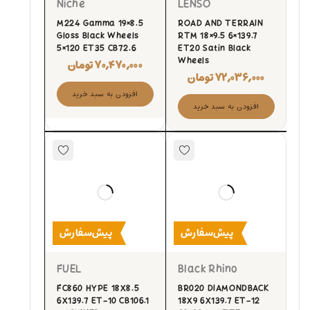
Niche
LENSO
M224 Gamma 19×8.5
ROAD AND TERRAIN
Gloss Black Wheels
RTM 18×9.5 6×139.7
5×120 ET35 CB72.6
ET20 Satin Black
Wheels
۷۰,۴۷۰,۰۰۰
تومان
۷۲,۰۳۶,۰۰۰
تومان
افزودن به سبد خرید
افزودن به سبد خرید
پیش‌سفارش
پیش‌سفارش
FUEL
Black Rhino
FC860 HYPE 18X8.5
BR020 DIAMONDBACK
6X139.7 ET-10 CB106.1
18X9 6X139.7 ET-12