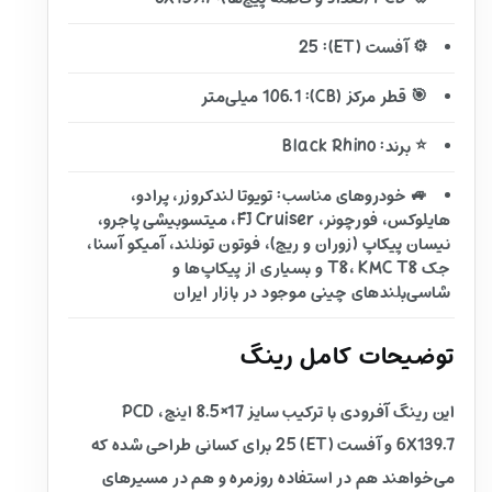
⚙️ آفست (ET): 25
🎯 قطر مرکز (CB): 106.1 میلی‌متر
⭐ برند: Black Rhino
🚙 خودروهای مناسب: تویوتا لندکروزر، پرادو،
هایلوکس، فورچونر، FJ Cruiser، میتسوبیشی پاجرو،
نیسان پیکاپ (زوران و ریچ)، فوتون تونلند، آمیکو آسنا،
جک T8، KMC T8 و بسیاری از پیکاپ‌ها و
شاسی‌بلندهای چینی موجود در بازار ایران
توضیحات کامل رینگ
این رینگ آفرودی با ترکیب سایز 17×8.5 اینچ، PCD
6X139.7 و آفست (ET) 25 برای کسانی طراحی شده که
می‌خواهند هم در استفاده روزمره و هم در مسیرهای