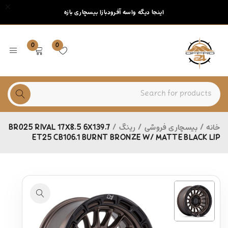
اینجا دیگه واسه آفرودبازا بیسچاری بازه
0
0
خانه
/
بیسچاری فروشی
/
رینگ
/
BR025 RIVAL 17X8.5 6X139.7
ET25 CB106.1 BURNT BRONZE W/ MATTE BLACK LIP