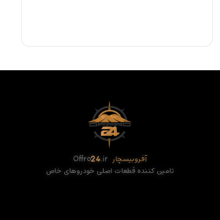
آفروبیسچار
.ir
24
Offro
تامین کننده قطعات اصلی خودروهای خاص