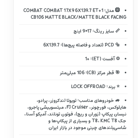
🛞 مدل: COMBAT COMBAT 17X9 6X139.7 ET+1
CB106 MATTE BLACK/MATTE BLACK FACING
📏 سایز رینگ: 17×9 اینچ
🔩 PCD (تعداد و فاصله پیچ‌ها): 6X139.7
⚙️ آفست (ET): +1
🎯 قطر مرکز (CB): 106 میلی‌متر
⭐ برند: LOCK OFFROAD
🚙 خودروهای مناسب: تویوتا لندکروزر، پرادو،
هایلوکس، فورچونر، FJ Cruiser، میتسوبیشی پاجرو،
نیسان پیکاپ (زوران و ریچ)، فوتون تونلند، آمیکو آسنا،
جک T8، KMC T8 و بسیاری از پیکاپ‌ها و
شاسی‌بلندهای چینی موجود در بازار ایران