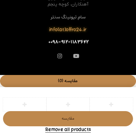
آهنکاران، کوچه پنجم
سام تیونینگ سنتر
info[at]offro24.ir
۰۰۹۸-۹۱۲-۱۱۸۳۶۴۲
مقایسه
(0)
مقایسه
Remove all products