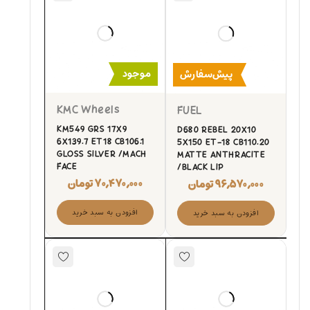
موجود
پیش‌سفارش
KMC Wheels
FUEL
KM549 GRS 17X9
D680 REBEL 20X10
6X139.7 ET18 CB106.1
5X150 ET-18 CB110.20
GLOSS SILVER /MACH
MATTE ANTHRACITE
FACE
/BLACK LIP
۷۰,۴۷۰,۰۰۰
تومان
۹۶,۵۷۰,۰۰۰
تومان
افزودن به سبد خرید
افزودن به سبد خرید