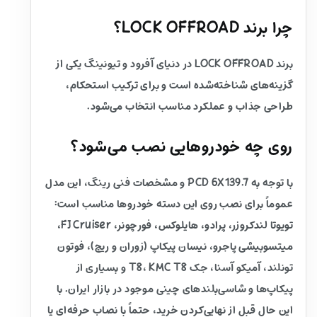
چرا برند LOCK OFFROAD؟
برند LOCK OFFROAD در دنیای آفرود و تیونینگ یکی از
گزینه‌های شناخته‌شده است و برای ترکیب استحکام،
طراحی جذاب و عملکرد مناسب انتخاب می‌شود.
روی چه خودروهایی نصب می‌شود؟
با توجه به PCD 6X139.7 و مشخصات فنی رینگ، این مدل
عموماً برای نصب روی این دسته خودروها مناسب است:
تویوتا لندکروزر، پرادو، هایلوکس، فورچونر، FJ Cruiser،
میتسوبیشی پاجرو، نیسان پیکاپ (زوران و ریچ)، فوتون
تونلند، آمیکو آسنا، جک T8، KMC T8 و بسیاری از
پیکاپ‌ها و شاسی‌بلندهای چینی موجود در بازار ایران. با
این حال قبل از نهایی‌کردن خرید، حتماً با نصاب حرفه‌ای یا