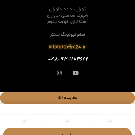
تهران، جاده خاوران
شهرک صنعتی خاوران
آهنکاران، کوچه پنجم
سام تیونینگ سنتر
info[at]offro24.ir
۰۰۹۸-۹۱۲-۱۱۸۳۶۴۲
مقایسه
(0)