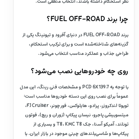
نظر استحکام داشته باشند، انتخاب منطقی است.
چرا برند FUEL OFF-ROAD؟
برند FUEL OFF-ROAD در دنیای آفرود و تیونینگ یکی از
گزینه‌های شناخته‌شده است و برای ترکیب استحکام،
طراحی جذاب و عملکرد مناسب انتخاب می‌شود.
روی چه خودروهایی نصب می‌شود؟
با توجه به PCD 6X139.7 و مشخصات فنی رینگ، این مدل
عموماً برای نصب روی این دسته خودروها مناسب است:
تویوتا لندکروزر، پرادو، هایلوکس، فورچونر، FJ Cruiser،
میتسوبیشی پاجرو، نیسان پیکاپ (زوران و ریچ)، فوتون
تونلند، آمیکو آسنا، جک T8، KMC T8 و بسیاری از
پیکاپ‌ها و شاسی‌بلندهای چینی موجود در بازار ایران. با