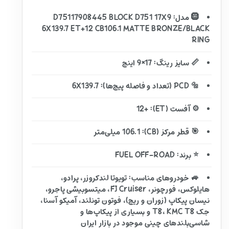
🛞 مدل: D75117908445 BLOCK D751 17X9
6X139.7 ET+12 CB106.1 MATTE BRONZE/BLACK
RING
📏 سایز رینگ: 17×9 اینچ
🔩 PCD (تعداد و فاصله پیچ‌ها): 6X139.7
⚙️ آفست (ET): +12
🎯 قطر مرکز (CB): 106.1 میلی‌متر
⭐ برند: FUEL OFF-ROAD
🚙 خودروهای مناسب: تویوتا لندکروزر، پرادو،
هایلوکس، فورچونر، FJ Cruiser، میتسوبیشی پاجرو،
نیسان پیکاپ (زوران و ریچ)، فوتون تونلند، آمیکو آسنا،
جک T8، KMC T8 و بسیاری از پیکاپ‌ها و
شاسی‌بلندهای چینی موجود در بازار ایران