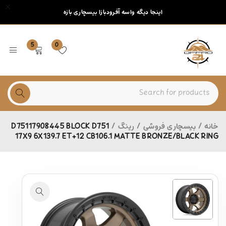
اینجا دیگه واسه آفرودبازا بیسچاری بازه
5
0
خانه
/
بیسچاری فروشی
/
رینگ
/
D75117908445 BLOCK D751
17X9 6X139.7 ET+12 CB106.1 MATTE BRONZE/BLACK RING