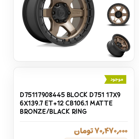
موجود
D75117908445 BLOCK D751 17X9
6X139.7 ET+12 CB106.1 MATTE
BRONZE/BLACK RING
۷۰,۴۷۰,۰۰۰
تومان