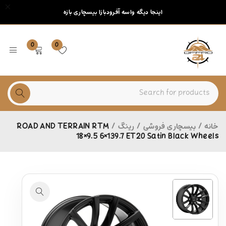
اینجا دیگه واسه آفرودبازا بیسچاری بازه
0
0
خانه
/
بیسچاری فروشی
/
رینگ
/
ROAD AND TERRAIN RTM
18×9.5 6×139.7 ET20 Satin Black Wheels