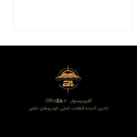
آفروبیسچار
.ir
24
Offro
تامین کننده قطعات اصلی خودروهای خاص