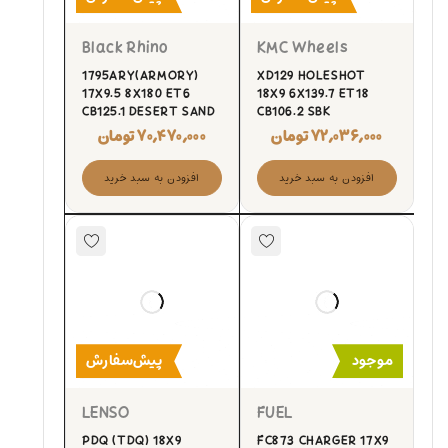
Black Rhino
KMC Wheels
1795ARY(ARMORY)
XD129 HOLESHOT
17X9.5 8X180 ET6
18X9 6X139.7 ET18
CB125.1 DESERT SAND
CB106.2 SBK
۷۲,۰۳۶,۰۰۰
تومان
۷۰,۴۷۰,۰۰۰
تومان
افزودن به سبد خرید
افزودن به سبد خرید
موجود
پیش‌سفارش
LENSO
FUEL
PDQ (TDQ) 18X9
FC873 CHARGER 17X9