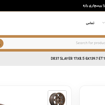
زا بیسچاری بازه
تماس
D837 SLAYER 17X8.5 6X139.7 ET