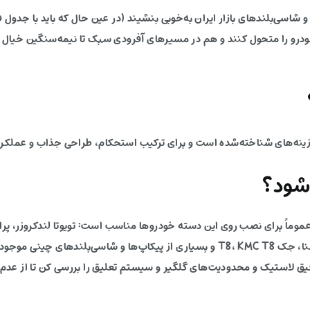
شاسی‌بلندهای بازار ایران به‌خوبی بنشیند (در عین حال که باید با جدول
ودرو را متحول کنند و هم در مسیرهای آفرودی سبک تا نیمه‌سنگین خیال ر
شود؟
پاجرو، نیسان پیکاپ (زوران و ریچ)، فوتون تونلند، آمیکو آسنا، جک T8، KMC T8 و بسیاری از پی
دقیق لاستیک و محدودیت‌های گلگیر و سیستم تعلیق را بررسی کن تا از عد