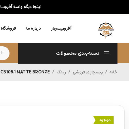
اینجا دیگه واسه آفرودبا
آفروبیسچار
درباره ما
فروشگاه
دسته‌بندی محصولات
خانه
/
بیسچاری فروشی
/
رینگ
/
1 CB106.1 MATTE BRONZE
موجود