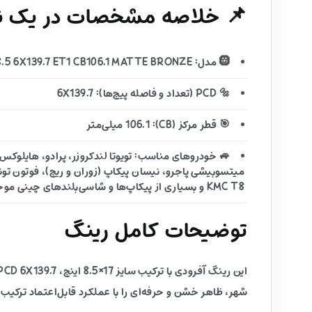
📌 خلاصه مشخصات در یک نگ
🛞 مدل: D837 SLAYER 17X8.5 6X139.7 ET1 CB106.1 MATTE BRONZE
🔩 PCD (تعداد و فاصله پیچ‌ها): 6X139.7
🎯 قطر مرکز (CB): 106.1 میلی‌متر
KMC T8 و بسیاری از پیکاپ‌ها و شاسی‌بلندهای چینی موجود در بازار ایران
توضیحات کامل رینگ
شهر، ظاهر خشن و حرفه‌ای را با عملکرد قابل‌اعتماد ترکیب 