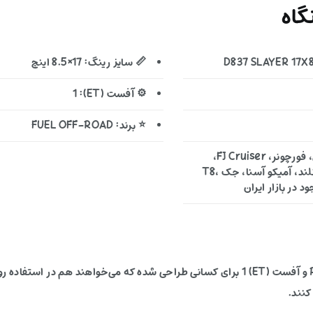
اه
📏 سایز رینگ: 17×8.5 اینچ
⚙️ آفست (ET): 1
⭐ برند: FUEL OFF-ROAD
🚙 خودروهای مناسب: تویوتا لندکروزر، پرادو، هایلوکس، فورچونر، FJ Cruiser،
میتسوبیشی پاجرو، نیسان پیکاپ (زوران و ریچ)، فوتون تونلند، آمیکو آسنا، جک T8،
این رینگ آفرودی با ترکیب سایز 17×8.5 اینچ، PCD 6X139.7 و آفست (ET) 1 برای کسانی طراحی شد
کنند.