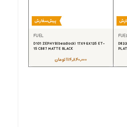
ارش
پیش‌سفارش
FUEL
FUE
D101 ZEPHYR(beadlock) 17X9 6X135 ET-
D833
15 CB87 MATTE BLACK
PLA
۱۱۴,۸۴۰,۰۰۰
تومان