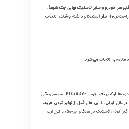
 فنی هر خودرو و سایز لاستیک نهایی چک شود).
احت‌تری از نظر استحکام داشته باشند، انتخاب
با توجه به PCD 6X139.7 و مشخصات فنی رینگ، این مدل عموماً برای نصب روی این دسته خودروها مناسب است: تویوتا لندکروزر، پرادو، هایلوکس، فورچونر، FJ Cruiser، میتسوبیشی
کاپ‌ها و شاسی‌بلندهای چینی موجود در بازار ایران. با این حال قبل از نهایی‌کردن خرید،
م گیر کردن لاستیک در هنگام چرخش و فول‌آرت