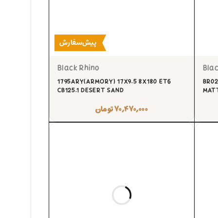
پیش‌سفارش
Black Rhino
Blac
1795ARY(ARMORY) 17X9.5 8X180 ET6
BR02
CB125.1 DESERT SAND
MAT
۷۰,۴۷۰,۰۰۰
تومان