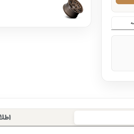
ه
اطلا