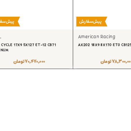
پیش‌سفارش
پیش‌سف
L
American Racing
 CYCLE 17X9 5X127 ET-12 CB71
AX202 18X9 8X170 ET0 CB125
TNUM
۷۸,۳۰۰,۰۰
تومان
۷۰,۴۷۰,۰۰۰
تومان