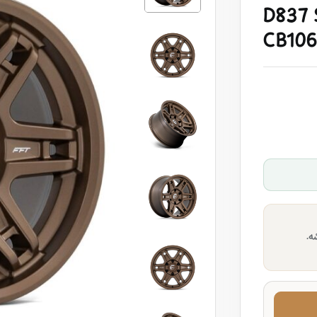
D837 
CB10