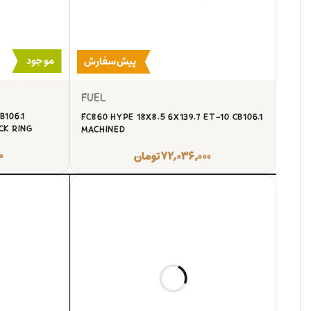
موجود
پیش‌سفارش
FUEL
B106.1
FC860 HYPE 18X8.5 6X139.7 ET-10 CB106.1
K RING
MACHINED
۰
۷۲,۰۳۶,۰۰۰
تومان