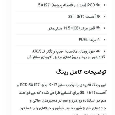
🔩 PCD (تعداد و فاصله پیچ‌ها): 5X127
⚙️ آفست (ET): -38
🎯 قطر مرکز (CB): 71.5 میلی‌متر
⭐ برند: FUEL
🚙 خودروهای مناسب: جیپ رانگلر (JK/JL)،
گلادیاتور، و برخی پروژه‌های تبدیل آفرودی سفارشی
توضیحات کامل رینگ
این رینگ آفرودی با ترکیب سایز 17×9 اینچ، PCD 5X127 و
آفست (ET) -38 برای کسانی طراحی شده که می‌خواهند
هم در استفاده روزمره و هم در مسیرهای خاکی و
جاده‌های خارج شهر، ظاهر خشن و حرفه‌ای را با عملکرد