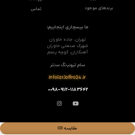
برندهای موجود
تماس
ما بیسچاری اینجاییم:
تهران، جاده خاوران
شهرک صنعتی خاوران
آهنکاران، کوچه پنجم
سام تیونینگ سنتر
info[at]offro24.ir
۰۰۹۸-۹۱۲-۱۱۸۳۶۴۲
مقایسه
(0)