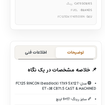
CATEGORIES:
رینگ
FUEL
BRANDS:
FC125DX17905038N
SKU:
توضیحات
اطلاعات فنی
📌 خلاصه مشخصات در یک نگاه
🛞 مدل: FC125 RINCON (beadlock) 17X9 5X127
ET-38 CB71.5 CAST & MACHINED
📏 سایز رینگ: 17×9 اینچ