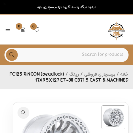
اینجا دیگه واسه آفرودبازا بیسچاری بازه
0
0
خانه
/
بیسچاری فروشی
/
رینگ
/
FC125 RINCON (beadlock)
17X9 5X127 ET-38 CB71.5 CAST & MACHINED