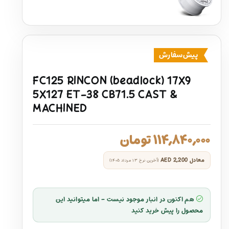
پیش‌سفارش
FC125 RINCON (beadlock) 17X9
5X127 ET-38 CB71.5 CAST &
MACHINED
۱۱۴,۸۴۰,۰۰۰
تومان
معادل
AED 2,200
(آخرین نرخ ۱۳ مرداد ۱۴۰۵)
هم اکنون در انبار موجود نیست - اما میتوانید این
محصول را پیش خرید کنید