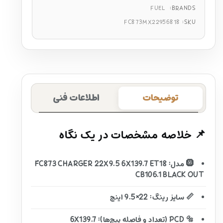
FUEL
BRANDS:
FC873MX22956818
SKU:
توضیحات
اطلاعات فنی
📌 خلاصه مشخصات در یک نگاه
🛞 مدل: FC873 CHARGER 22X9.5 6X139.7 ET18
CB106.1 BLACK OUT
📏 سایز رینگ: 22×9.5 اینچ
🔩 PCD (تعداد و فاصله پیچ‌ها): 6X139.7