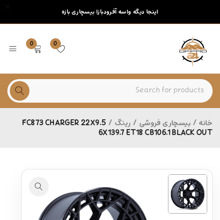
اینجا دیگه واسه آفرودبازا بیسچاری بازه
0
0
خانه
/
بیسچاری فروشی
/
رینگ
/
FC873 CHARGER 22X9.5
6X139.7 ET18 CB106.1 BLACK OUT