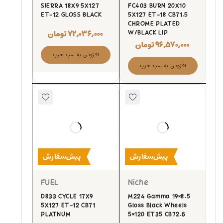
SIERRA 18X9 5X127
FC403 BURN 20X10
ET-12 GLOSS BLACK
5X127 ET-18 CB71.5
CHROME PLATED
۷۲,۰۳۶,۰۰۰
تومان
W/BLACK LIP
۹۶,۵۷۰,۰۰۰
تومان
افزودن به سبد خرید
افزودن به سبد خرید
پیش‌سفارش
پیش‌سفارش
FUEL
Niche
D833 CYCLE 17X9
M224 Gamma 19×8.5
5X127 ET-12 CB71
Gloss Black Wheels
PLATNUM
5×120 ET35 CB72.6