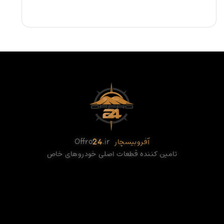
آفروبیسچار
.ir
24
Offro
تامین کننده قطعات اصلی خودروهای خاص