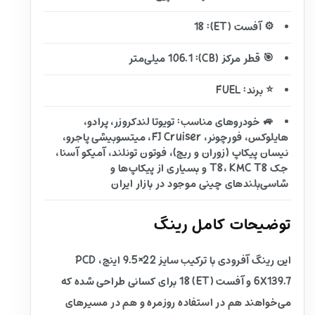
⚙️ آفست (ET): 18
🎯 قطر مرکز (CB): 106.1 میلی‌متر
⭐ برند: FUEL
🚙 خودروهای مناسب: تویوتا لندکروزر، پرادو،
هایلوکس، فورچونر، FJ Cruiser، میتسوبیشی پاجرو،
نیسان پیکاپ (زوران و ریچ)، فوتون تونلند، آمیکو آسنا،
جک T8، KMC T8 و بسیاری از پیکاپ‌ها و
شاسی‌بلندهای چینی موجود در بازار ایران
توضیحات کامل رینگ
این رینگ آفرودی با ترکیب سایز 22×9.5 اینچ، PCD
6X139.7 و آفست (ET) 18 برای کسانی طراحی شده که
می‌خواهند هم در استفاده روزمره و هم در مسیرهای