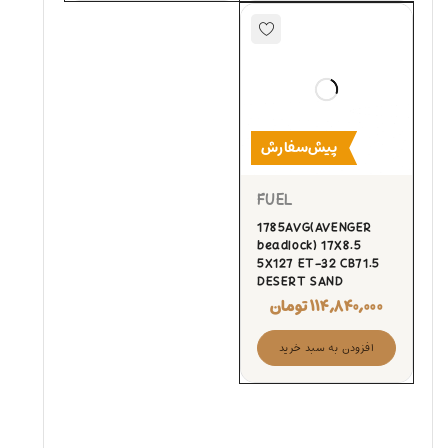
پیش‌سفارش
FUEL
1785AVG(AVENGER
beadlock) 17X8.5
5X127 ET-32 CB71.5
DESERT SAND
۱۱۴,۸۴۰,۰۰۰
تومان
افزودن به سبد خرید