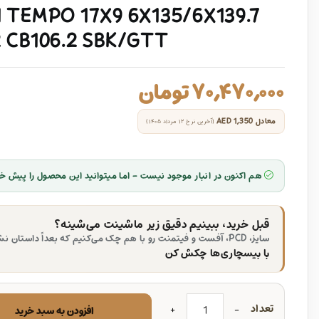
 TEMPO 17X9 6X135/6X139.7
 CB106.2 SBK/GTT
۷۰,۴۷۰,۰۰۰
تومان
معادل
AED 1,350
(آخرین نرخ ۱۲ مرداد ۱۴۰۵)
هم اکنون در انبار موجود نیست - اما میتوانید این محصول را پیش خر
قبل خرید، ببینیم دقیق زیر ماشینت می‌شینه؟
سایز، PCD، آفست و فیتمنت رو با هم چک می‌کنیم که بعداً داستان نشه.
با بیسچاری‌ها چکش کن
تعداد
افزودن به سبد خرید