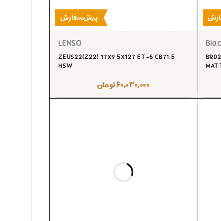
ارش
پیش‌سفارش
LENSO
Blac
ZEUS22(Z22) 17X9 5X127 ET-6 CB71.5
BR02
HSW
MATT
۶۰,۰۳۰,۰۰۰
تومان