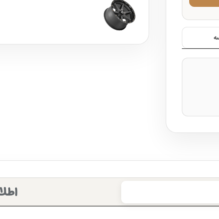
ه
اطلا