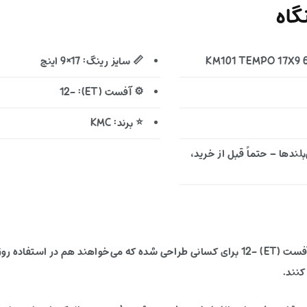
اه
📏 سایز رینگ: 17×9 اینچ
⚙️ آفست (ET): -12
⭐ برند: KMC
ندها – حتماً قبل از خرید،
این رینگ آفرودی با ترکیب سایز 17×9 اینچ، PCD 6X135 و آفست (ET) -12 برای کسانی طراحی شده 
کنند.