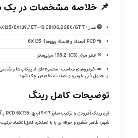
📌 خلاصه مشخصات در یک نگ
🛞 مدل: KM101 TEMPO 17X9 6X135/6X139.7 ET-12 CB106.2 SBK/GTT
🔩 PCD (تعداد و فاصله پیچ‌ها): 6X135
🎯 قطر مرکز (CB): 106.2 میلی‌متر
🚙 خودروهای مناسب: مجموعه‌ای از پیکاپ‌ها و شاسی‌بل
با جدول فنی خودرو و نصاب متخصص چک شود
توضیحات کامل رینگ
شهر، ظاهر خشن و حرفه‌ای را با عملکرد قابل‌اعتماد ترکیب 