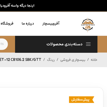
اینجا دیگه واسه آفرودبا
آفروبیسچار
درباره ما
فروشگاه
دسته‌بندی محصولات
خانه
/
بیسچاری فروشی
/
رینگ
/
 ET-12 CB106.2 SBK/GTT
پیش‌سفارش