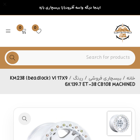
اینجا دیگه واسه آفرودبازا بیسچاری بازه
0
0
خانه
/
بیسچاری فروشی
/
رینگ
/
KM238 (beadlock) VI 17X9
6X139.7 ET-38 CB108 MACHINED