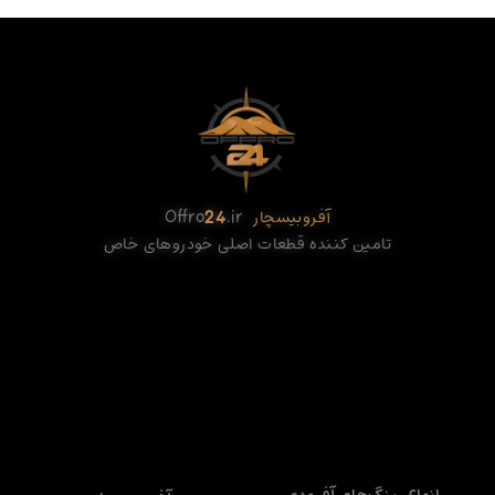
آفروبیسچار
.ir
24
Offro
تامین کننده قطعات اصلی خودروهای خاص