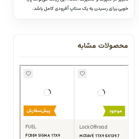
خوبی برای رسیدن به یک ستاپ آفرودی کامل باشد.
محصولات مشابه
پیش‌سفارش
موجود
FUEL
LockOffroad
FC869 SIGMA 17X9
MOJAVE 17X9 6X139.7