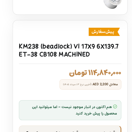
پیش‌سفارش
KM238 (beadlock) VI 17X9 6X139.7
ET-38 CB108 MACHINED
۱۱۴,۸۴۰,۰۰۰
تومان
معادل
AED 2,200
(آخرین نرخ ۱۳ مرداد ۱۴۰۵)
هم اکنون در انبار موجود نیست - اما میتوانید این
محصول را پیش خرید کنید