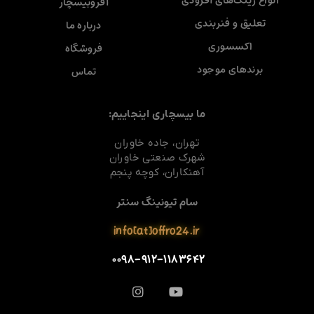
انواع رینگ‌های آفرودی
آفروبیسچار
تعلیق و فنربندی
درباره ما
اکسسوری
فروشگاه
برندهای موجود
تماس
ما بیسچاری اینجاییم:
تهران، جاده خاوران
شهرک صنعتی خاوران
آهنکاران، کوچه پنجم
سام تیونینگ سنتر
info[at]offro24.ir
۰۰۹۸-۹۱۲-۱۱۸۳۶۴۲