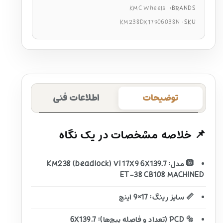
KMC Wheels
BRANDS:
KM238DX17906038N
SKU:
توضیحات
اطلاعات فنی
📌 خلاصه مشخصات در یک نگاه
🛞 مدل: KM238 (beadlock) VI 17X9 6X139.7
ET-38 CB108 MACHINED
📏 سایز رینگ: 17×9 اینچ
🔩 PCD (تعداد و فاصله پیچ‌ها): 6X139.7