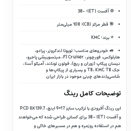
⚙️ آفست (ET): -38
🎯 قطر مرکز (CB): 108 میلی‌متر
⭐ برند: KMC
🚙 خودروهای مناسب: تویوتا لندکروزر، پرادو،
هایلوکس، فورچونر، FJ Cruiser، میتسوبیشی پاجرو،
نیسان پیکاپ (زوران و ریچ)، فوتون تونلند، آمیکو آسنا،
جک T8، KMC T8 و بسیاری از پیکاپ‌ها و
شاسی‌بلندهای چینی موجود در بازار ایران
توضیحات کامل رینگ
این رینگ آفرودی با ترکیب سایز 17×9 اینچ، PCD 6X139.7
و آفست (ET) -38 برای کسانی طراحی شده که می‌خواهند
هم در استفاده روزمره و هم در مسیرهای خاکی و