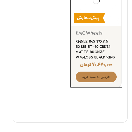
پیش‌سفارش
KMC Wheels
KM552 IMS 17X8.5
6X135 ET-10 CB87.1
MATTE BRONZE
W/GLOSS BLACK RING
۷۰,۴۷۰,۰۰۰
تومان
افزودن به سبد خرید