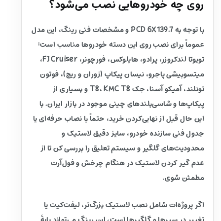
روی چه خودروهایی نصب می‌شود؟
با توجه به PCD 6X139.7 و مشخصات فنی رینگ، این مدل
عموماً برای نصب روی این دسته خودروها مناسب است:
تویوتا لندکروزر، پرادو، هایلوکس، فورچونر، FJ Cruiser،
میتسوبیشی پاجرو، نیسان پیکاپ (زوران و ریچ)، فوتون
تونلند، آمیکو آسنا، جک T8، KMC T8 و بسیاری از
پیکاپ‌ها و شاسی‌بلندهای چینی موجود در بازار ایران. با
این حال قبل از نهایی‌کردن خرید، حتماً با نصاب حرفه‌ای یا
جدول فنی سازنده خودرو، سایز دقیق لاستیک و
محدودیت‌های گلگیر و سیستم تعلیق را بررسی کن تا از
عدم گیر کردن لاستیک در هنگام چرخش و فول‌آرت
مطمئن شوی.
اگر پروژه‌ات شامل نصب لاستیک بزرگ‌تر، لیفت‌کیت یا
تغییر در سپرها و گلگیرها است، این رینگ می‌تواند پایهٔ