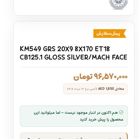
پیش‌سفارش
KM549 GRS 20X9 8X170 ET18
CB125.1 GLOSS SILVER/MACH FACE
۹۶,۵۷۰,۰۰۰
تومان
معادل
AED 1,850
(آخرین نرخ ۱۳ مرداد ۱۴۰۵)
هم اکنون در انبار موجود نیست - اما میتوانید این
محصول را پیش خرید کنید