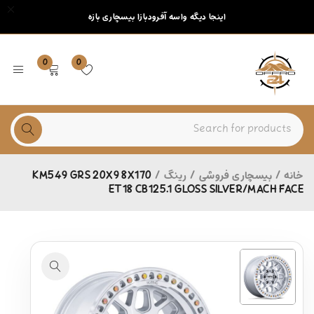
اینجا دیگه واسه آفرودبازا بیسچاری بازه
0
0
خانه
/
بیسچاری فروشی
/
رینگ
/
KM549 GRS 20X9 8X170
ET18 CB125.1 GLOSS SILVER/MACH FACE