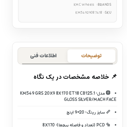
KMC Wheels
BRANDS:
KM54929087418
SKU:
توضیحات
اطلاعات فنی
📌 خلاصه مشخصات در یک نگاه
🛞 مدل: KM549 GRS 20X9 8X170 ET18 CB125.1
GLOSS SILVER/MACH FACE
📏 سایز رینگ: 20×9 اینچ
🔩 PCD (تعداد و فاصله پیچ‌ها): 8X170