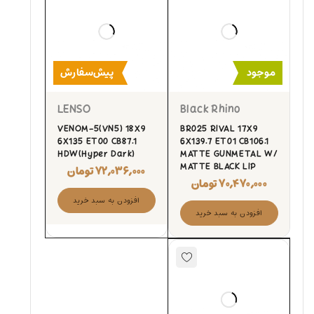
موجود
پیش‌سفارش
LENSO
Black Rhino
VENOM-5(VN5) 18X9
BR025 RIVAL 17X9
6X135 ET00 CB87.1
6X139.7 ET01 CB106.1
HDW(Hyper Dark)
MATTE GUNMETAL W/
MATTE BLACK LIP
۷۲,۰۳۶,۰۰۰
تومان
۷۰,۴۷۰,۰۰۰
تومان
افزودن به سبد خرید
افزودن به سبد خرید