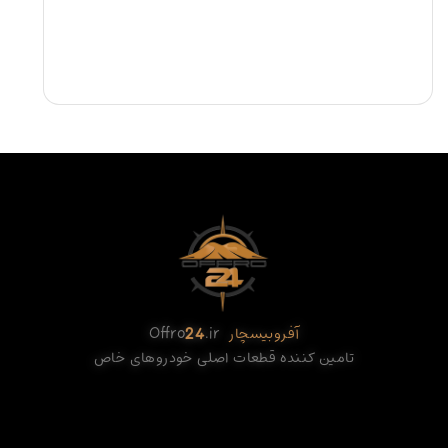
آفروبیسچار
.ir
24
Offro
تامین کننده قطعات اصلی خودروهای خاص