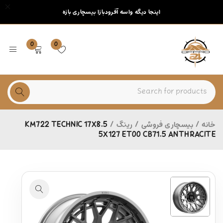
اینجا دیگه واسه آفرودبازا بیسچاری بازه
0
0
خانه
/
بیسچاری فروشی
/
رینگ
/
KM722 TECHNIC 17X8.5
5X127 ET00 CB71.5 ANTHRACITE