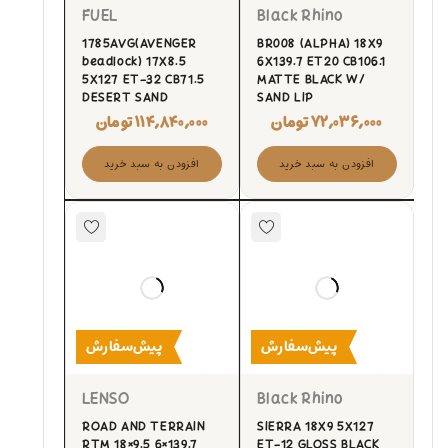
FUEL
Black Rhino
1785AVG(AVENGER
BR008 (ALPHA) 18X9
beadlock) 17X8.5
6X139.7 ET20 CB106.1
5X127 ET-32 CB71.5
MATTE BLACK W/
DESERT SAND
SAND LIP
۷۲,۰۳۶,۰۰۰
تومان
۱۱۴,۸۴۰,۰۰۰
تومان
افزودن به سبد خرید
افزودن به سبد خرید
پیش‌سفارش
پیش‌سفارش
LENSO
Black Rhino
ROAD AND TERRAIN
SIERRA 18X9 5X127
RTM 18×9.5 6×139.7
ET-12 GLOSS BLACK