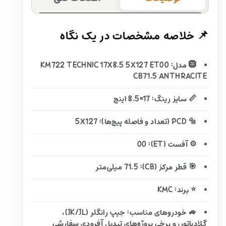
📌 خلاصه مشخصات در یک نگاه
🛞 مدل: KM722 TECHNIC 17X8.5 5X127 ET00
CB71.5 ANTHRACITE
📏 سایز رینگ: 17×8.5 اینچ
🔩 PCD (تعداد و فاصله پیچ‌ها): 5X127
⚙️ آفست (ET): 00
🎯 قطر مرکز (CB): 71.5 میلی‌متر
⭐ برند: KMC
🚙 خودروهای مناسب: جیپ رانگلر (JK/JL)،
گلادیاتور، و برخی پروژه‌های تبدیل آفرودی سفارشی