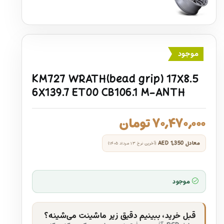
موجود
KM727 WRATH(bead grip) 17X8.5
6X139.7 ET00 CB106.1 M-ANTH
۷۰,۴۷۰,۰۰۰
تومان
معادل
AED 1,350
(آخرین نرخ ۱۳ مرداد ۱۴۰۵)
موجود
قبل خرید، ببینیم دقیق زیر ماشینت می‌شینه؟