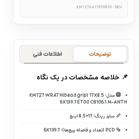
KM727AX17856800
SKU:
توضیحات
اطلاعات فنی
📌 خلاصه مشخصات در یک نگاه
🛞 مدل: KM727 WRATH(bead grip) 17X8.5
6X139.7 ET00 CB106.1 M-ANTH
📏 سایز رینگ: 17×8.5 اینچ
🔩 PCD (تعداد و فاصله پیچ‌ها): 6X139.7