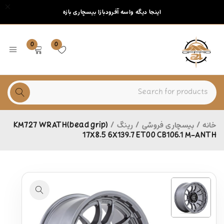
اینجا دیگه واسه آفرودبازا بیسچاری بازه
0
0
خانه
/
بیسچاری فروشی
/
رینگ
/
KM727 WRATH(bead grip)
17X8.5 6X139.7 ET00 CB106.1 M-ANTH