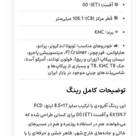
⚙️ آفست (ET): 00
🎯 قطر مرکز (CB): 106.1 میلی‌متر
⭐ برند: KMC
🚙 خودروهای مناسب: تویوتا لندکروزر، پرادو،
هایلوکس، فورچونر، FJ Cruiser، میتسوبیشی پاجرو،
نیسان پیکاپ (زوران و ریچ)، فوتون تونلند، آمیکو آسنا،
جک T8، KMC T8 و بسیاری از پیکاپ‌ها و
شاسی‌بلندهای چینی موجود در بازار ایران
توضیحات کامل رینگ
این رینگ آفرودی با ترکیب سایز 17×8.5 اینچ، PCD
6X139.7 و آفست (ET) 00 برای کسانی طراحی شده که
می‌خواهند هم در استفاده روزمره و هم در مسیرهای
خاکی و جاده‌های خارج شهر، ظاهر خشن و حرفه‌ای را با