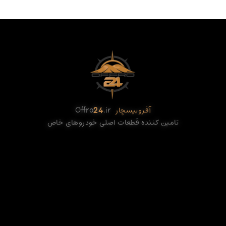
آفروبیسچار
.ir
24
Offro
تامین کننده قطعات اصلی خودروهای خاص