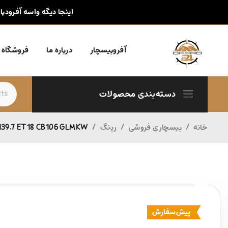
اینجا دیگه واسه آفرودبا
آفروبیسچار
درباره ما
فروشگاه
دسته‌بندی محصولات
خانه
/
بیسچاری فروشی
/
رینگ
/
39.7 ET18 CB106 GLMKW
پیش‌سفارش