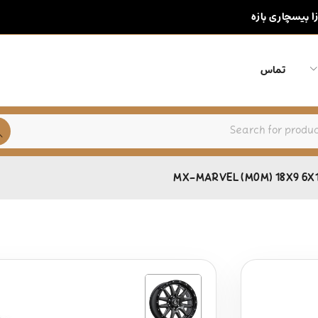
زا بیسچاری بازه
تماس
MX-MARVEL (M0M) 18X9 6X1