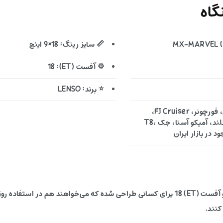
اه
📏 سایز رینگ: 18×9 اینچ
⚙️ آفست (ET): 18
⭐ برند: LENSO
🚙 خودروهای مناسب: تویوتا لندکروزر، پرادو، هایلوکس، فورچونر، FJ Cruiser،
میتسوبیشی پاجرو، نیسان پیکاپ (زوران و ریچ)، فوتون تونلند، آمیکو آسنا، جک T8،
این رینگ آفرودی با ترکیب سایز 18×9 اینچ، PCD 6X139.7 و آفست (ET) 18 برای کسانی طراحی شده 
کنند.