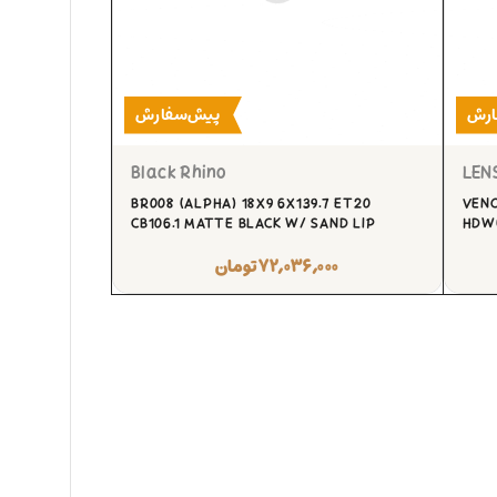
ارش
پیش‌سفارش
Black Rhino
LEN
BR008 (ALPHA) 18X9 6X139.7 ET20
VENO
CB106.1 MATTE BLACK W/ SAND LIP
HDW(
۷۲,۰۳۶,۰۰۰
تومان