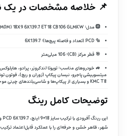
📌 خلاصه مشخصات در یک نگ
🛞 مدل: MX-MARVEL (M0M) 18X9 6X139.7 ET18 CB106 GLMKW
🔩 PCD (تعداد و فاصله پیچ‌ها): 6X139.7
🎯 قطر مرکز (CB): 106 میلی‌متر
KMC T8 و بسیاری از پیکاپ‌ها و شاسی‌بلندهای چینی موجود در بازار ایران
توضیحات کامل رینگ
شهر، ظاهر خشن و حرفه‌ای را با عملکرد قابل‌اعتماد ترکیب 