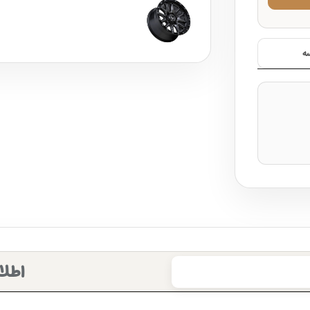
ه
اطلا