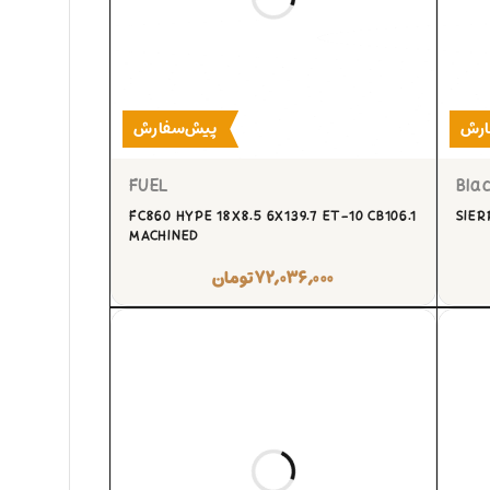
ارش
پیش‌سفارش
FUEL
Blac
FC860 HYPE 18X8.5 6X139.7 ET-10 CB106.1
SIER
MACHINED
۷۲,۰۳۶,۰۰۰
تومان