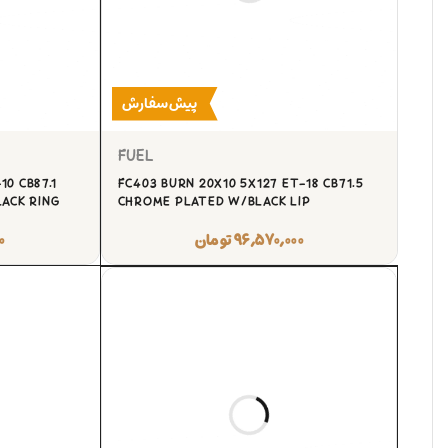
پیش‌سفارش
FUEL
10 CB87.1
FC403 BURN 20X10 5X127 ET-18 CB71.5
ACK RING
CHROME PLATED W/BLACK LIP
۹۶,۵۷۰,۰۰۰
تومان
۰