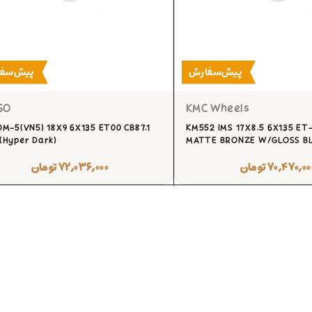
پیش‌سفارش
پیش‌سف
SO
KMC Wheels
M-5(VN5) 18X9 6X135 ET00 CB87.1
KM552 IMS 17X8.5 6X135 ET-
Hyper Dark)
MATTE BRONZE W/GLOSS BL
۷۰,۴۷۰,۰۰
تومان
۷۲,۰۳۶,۰۰۰
تومان