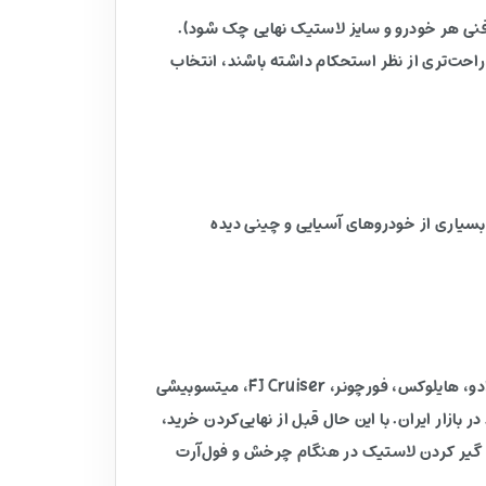
 فنی هر خودرو و سایز لاستیک نهایی چک شود).
احت‌تری از نظر استحکام داشته باشند، انتخاب
ی بسیاری از خودروهای آسیایی و چینی دیده
با توجه به PCD 6X139.7 و مشخصات فنی رینگ، این مدل عموماً برای نصب روی این دسته خودروها مناسب است: تویوتا لندکروزر، پرادو، هایلوکس، فورچونر، FJ Cruiser، میتسوبیشی
کاپ‌ها و شاسی‌بلندهای چینی موجود در بازار ایران. با این حال قبل از نهایی‌کردن خرید،
م گیر کردن لاستیک در هنگام چرخش و فول‌آرت