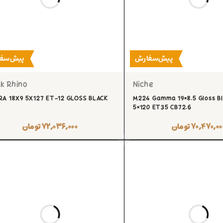
پیش‌سفارش
پیش‌سف
k Rhino
Niche
RA 18X9 5X127 ET-12 GLOSS BLACK
M224 Gamma 19×8.5 Gloss B
5×120 ET35 CB72.6
۷۰,۴۷۰,۰۰
تومان
۷۲,۰۳۶,۰۰۰
تومان