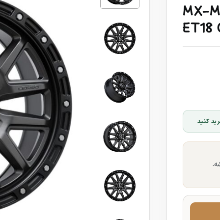
MX-MA
ET18
ید کنید