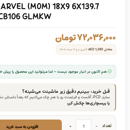
RVEL (M0M) 18X9 6X139.7
 CB106 GLMKW
۷۲,۰۳۶,۰۰۰
تومان
معادل
AED 1,380
(آخرین نرخ ۱۲ مرداد ۱۴۰۵)
هم اکنون در انبار موجود نیست - اما میتوانید این محصول را پیش خر
قبل خرید، ببینیم دقیق زیر ماشینت می‌شینه؟
سایز، PCD، آفست و فیتمنت رو با هم چک می‌کنیم که بعداً داستان نشه.
با بیسچاری‌ها چکش کن
تعداد
افزودن به سبد خرید