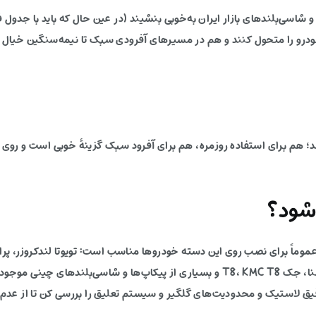
شاسی‌بلندهای بازار ایران به‌خوبی بنشیند (در عین حال که باید با جدول
ودرو را متحول کنند و هم در مسیرهای آفرودی سبک تا نیمه‌سنگین خیال ر
می‌دهد؛ هم برای استفاده روزمره، هم برای آفرود سبک گزینهٔ خوبی است و رو
شود؟
پاجرو، نیسان پیکاپ (زوران و ریچ)، فوتون تونلند، آمیکو آسنا، جک T8، KMC T8 و بسیاری از پی
دقیق لاستیک و محدودیت‌های گلگیر و سیستم تعلیق را بررسی کن تا از عد