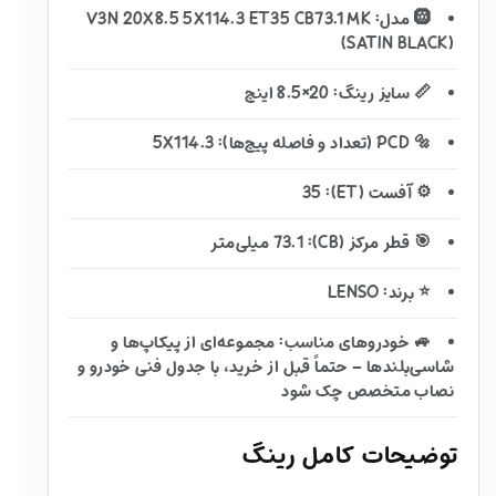
🛞 مدل: V3N 20X8.5 5X114.3 ET35 CB73.1 MK
(SATIN BLACK)
📏 سایز رینگ: 20×8.5 اینچ
🔩 PCD (تعداد و فاصله پیچ‌ها): 5X114.3
⚙️ آفست (ET): 35
🎯 قطر مرکز (CB): 73.1 میلی‌متر
⭐ برند: LENSO
🚙 خودروهای مناسب: مجموعه‌ای از پیکاپ‌ها و
شاسی‌بلندها – حتماً قبل از خرید، با جدول فنی خودرو و
نصاب متخصص چک شود
توضیحات کامل رینگ