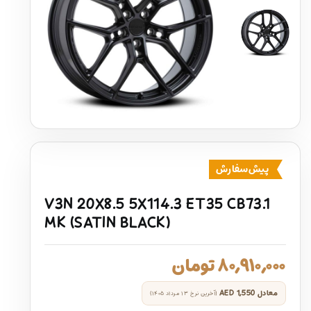
پیش‌سفارش
V3N 20X8.5 5X114.3 ET35 CB73.1
MK (SATIN BLACK)
۸۰,۹۱۰,۰۰۰
تومان
معادل
AED 1,550
(آخرین نرخ ۱۳ مرداد ۱۴۰۵)