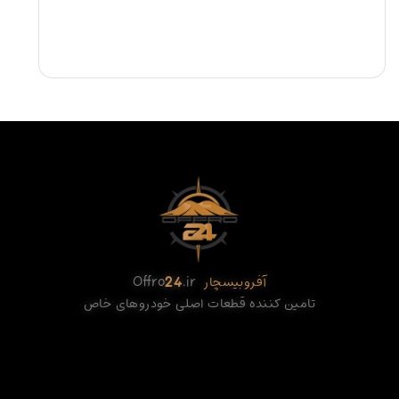
آفروبیسچار
.ir
24
Offro
تامین کننده قطعات اصلی خودروهای خاص