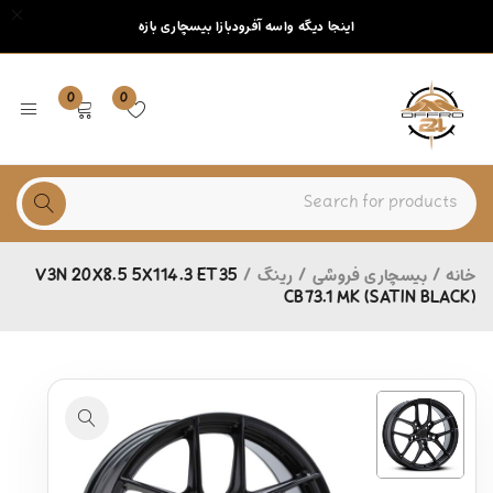
اینجا دیگه واسه آفرودبازا بیسچاری بازه
0
0
خانه
/
بیسچاری فروشی
/
رینگ
/
V3N 20X8.5 5X114.3 ET35
CB73.1 MK (SATIN BLACK)