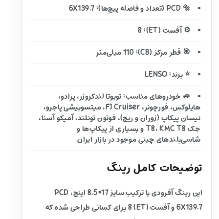
🔩 PCD (تعداد و فاصله پیچ‌ها): 6X139.7
⚙️ آفست (ET): 8
🎯 قطر مرکز (CB): 110 میلی‌متر
⭐ برند: LENSO
🚙 خودروهای مناسب: تویوتا لندکروزر، پرادو،
هایلوکس، فورچونر، FJ Cruiser، میتسوبیشی پاجرو،
نیسان پیکاپ (زوران و ریچ)، فوتون تونلند، آمیکو آسنا،
جک T8، KMC T8 و بسیاری از پیکاپ‌ها و
شاسی‌بلندهای چینی موجود در بازار ایران
توضیحات کامل رینگ
این رینگ آفرودی با ترکیب سایز 17×8.5 اینچ، PCD
6X139.7 و آفست (ET) 8 برای کسانی طراحی شده که