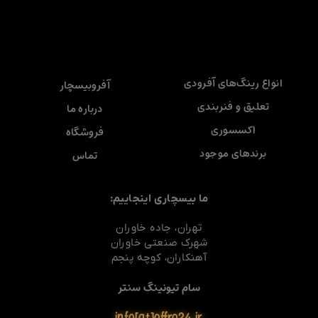
انواع رینگ‌های آفرودی
آفروبیسچار
تعلیق و فنربندی
درباره ما
اکسسوری
فروشگاه
برندهای موجود
تماس
ما بیسچاری اینجاییم:
تهران، جاده خاوران
شهرک صنعتی خاوران
آهنکاران، کوچه پنجم
سام تیونینگ سنتر
info[at]offro24.ir