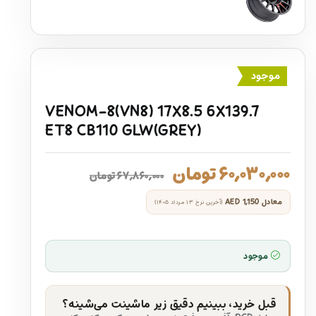
موجود
VENOM-8(VN8) 17X8.5 6X139.7
ET8 CB110 GLW(GREY)
۶۰,۰۳۰,۰۰۰
تومان
۶۷,۸۶۰,۰۰۰
تومان
معادل
AED 1,150
(آخرین نرخ ۱۳ مرداد ۱۴۰۵)
موجود
قبل خرید، ببینیم دقیق زیر ماشینت می‌شینه؟