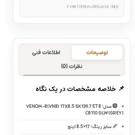
FVN817856M+08GLW02
SKU:
توضیحات
اطلاعات فنی
نظرات (0)
📌 خلاصه مشخصات در یک نگاه
🛞 مدل: VENOM-8(VN8) 17X8.5 6X139.7 ET8
CB110 GLW(GREY)
📏 سایز رینگ: 17×8.5 اینچ