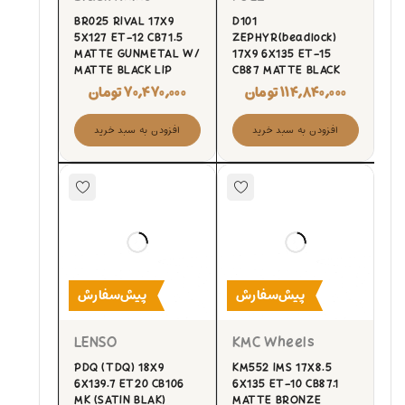
BR025 RIVAL 17X9
D101
5X127 ET-12 CB71.5
ZEPHYR(beadlock)
MATTE GUNMETAL W/
17X9 6X135 ET-15
MATTE BLACK LIP
CB87 MATTE BLACK
۱۱۴,۸۴۰,۰۰۰
تومان
۷۰,۴۷۰,۰۰۰
تومان
افزودن به سبد خرید
افزودن به سبد خرید
پیش‌سفارش
پیش‌سفارش
LENSO
KMC Wheels
PDQ (TDQ) 18X9
KM552 IMS 17X8.5
6X139.7 ET20 CB106
6X135 ET-10 CB87.1
MK (SATIN BLAK)
MATTE BRONZE