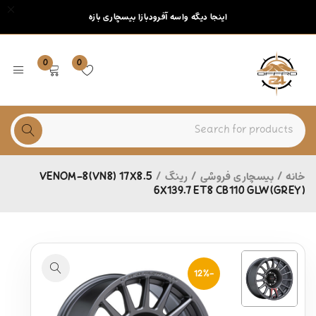
اینجا دیگه واسه آفرودبازا بیسچاری بازه
0
0
خانه
/
بیسچاری فروشی
/
رینگ
/
VENOM-8(VN8) 17X8.5
6X139.7 ET8 CB110 GLW(GREY)
-12%