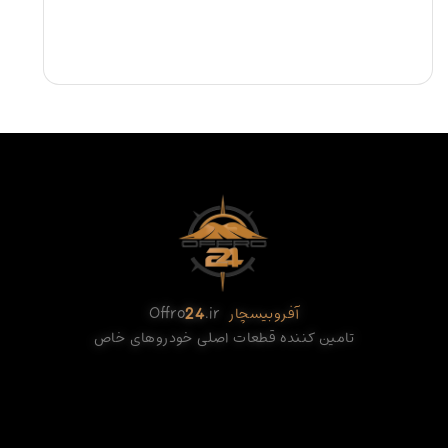
آفروبیسچار
.ir
24
Offro
تامین کننده قطعات اصلی خودروهای خاص