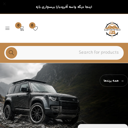
اینجا دیگه واسه آفرودبازا بیسچاری بازه
0
0
همه برندها