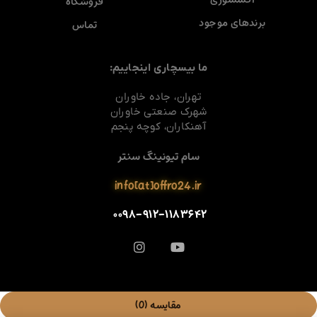
فروشگاه
برندهای موجود
تماس
ما بیسچاری اینجاییم:
تهران، جاده خاوران
شهرک صنعتی خاوران
آهنکاران، کوچه پنجم
سام تیونینگ سنتر
info[at]offro24.ir
۰۰۹۸-۹۱۲-۱۱۸۳۶۴۲
مقایسه
(0)