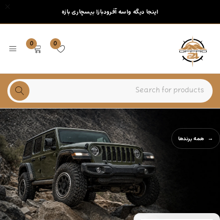
اینجا دیگه واسه آفرودبازا بیسچاری بازه
0
0
همه برندها