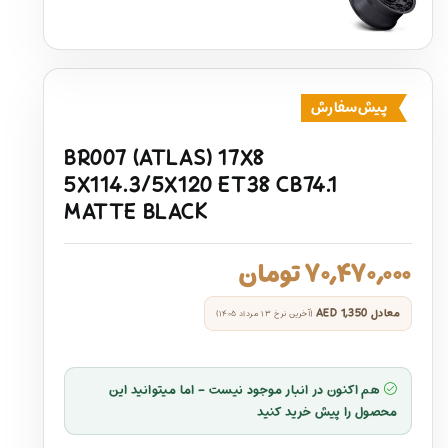
پیش‌سفارش
BR007 (ATLAS) 17X8
5X114.3/5X120 ET38 CB74.1
MATTE BLACK
۷۰,۴۷۰,۰۰۰
تومان
معادل
AED 1,350
(آخرین نرخ ۱۳ مرداد ۱۴۰۵)
هم اکنون در انبار موجود نیست - اما میتوانید این
محصول را پیش خرید کنید