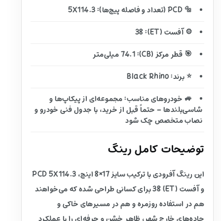
🔩 PCD (تعداد و فاصله پیچ‌ها): 5X114.3
⚙️ آفست (ET): 38
🎯 قطر مرکز (CB): 74.1 میلی‌متر
⭐ برند: Black Rhino
🚙 خودروهای مناسب: مجموعه‌ای از پیکاپ‌ها و
شاسی‌بلندها – حتماً قبل از خرید، با جدول فنی خودرو و
نصاب متخصص چک شود
توضیحات کامل رینگ
این رینگ آفرودی با ترکیب سایز 17×8 اینچ، PCD 5X114.3
و آفست (ET) 38 برای کسانی طراحی شده که می‌خواهند
هم در استفاده روزمره و هم در مسیرهای خاکی و
جاده‌های خارج شهر، ظاهر خشن و حرفه‌ای را با عملکرد