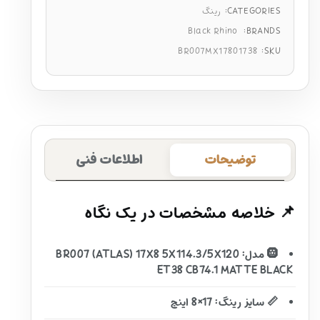
CATEGORIES:
رینگ
Black Rhino
BRANDS:
BR007MX17801738
SKU:
توضیحات
اطلاعات فنی
📌 خلاصه مشخصات در یک نگاه
🛞 مدل: BR007 (ATLAS) 17X8 5X114.3/5X120
ET38 CB74.1 MATTE BLACK
📏 سایز رینگ: 17×8 اینچ