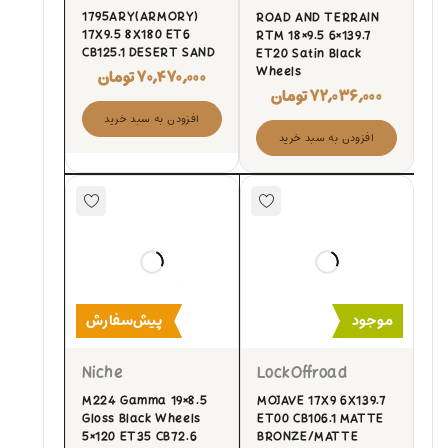
1795ARY(ARMORY)
ROAD AND TERRAIN
17X9.5 8X180 ET6
RTM 18×9.5 6×139.7
CB125.1 DESERT SAND
ET20 Satin Black
Wheels
۷۰,۴۷۰,۰۰۰
تومان
۷۲,۰۳۶,۰۰۰
تومان
افزودن به سبد خرید
افزودن به سبد خرید
موجود
پیش‌سفارش
Niche
LockOffroad
M224 Gamma 19×8.5
MOJAVE 17X9 6X139.7
Gloss Black Wheels
ET00 CB106.1 MATTE
5×120 ET35 CB72.6
BRONZE/MATTE