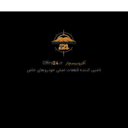
آفروبیسچار
.ir
24
Offro
تامین کننده قطعات اصلی خودروهای خاص