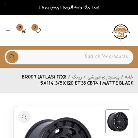
اینجا دیگه واسه آفرودبازا بیسچاری بازه
0
0
خانه
/
بیسچاری فروشی
/
رینگ
/
BR007 (ATLAS) 17X8
5X114.3/5X120 ET38 CB74.1 MATTE BLACK