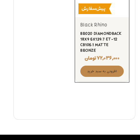
پیش‌سفارش
Black Rhino
BR020 DIAMONDBACK
18X9 6X139.7 ET-12
CB106.1 MATTE
BRONZE
۷۲,۰۳۶,۰۰۰
تومان
افزودن به سبد خرید