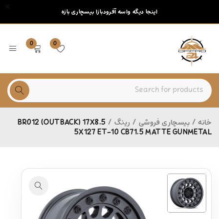
اینجا دیگه واسه آفرودبازا بیسچاری بازه
0
0
خانه
/
بیسچاری فروشی
/
رینگ
/
BR012 (OUTBACK) 17X8.5
5X127 ET-10 CB71.5 MATTE GUNMETAL