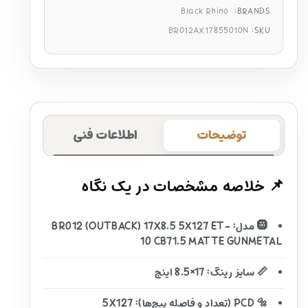
Black Rhino
BRANDS:
BR012AX17855010N
SKU:
توضیحات
اطلاعات فنی
📌 خلاصه مشخصات در یک نگاه
🛞 مدل: BR012 (OUTBACK) 17X8.5 5X127 ET-
10 CB71.5 MATTE GUNMETAL
📏 سایز رینگ: 17×8.5 اینچ
🔩 PCD (تعداد و فاصله پیچ‌ها): 5X127