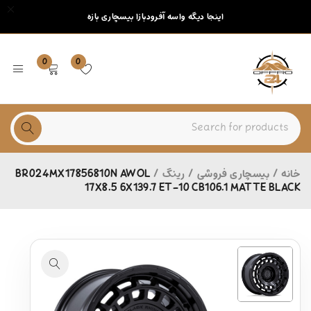
اینجا دیگه واسه آفرودبازا بیسچاری بازه
0
0
خانه
/
بیسچاری فروشی
/
رینگ
/
BR024MX17856810N AWOL
17X8.5 6X139.7 ET-10 CB106.1 MATTE BLACK