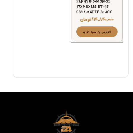
ZEPHYR(beadlock)
17X9 6X135 ET-15
CB87 MATTE BLACK
۱۱۴,۸۴۰,۰۰۰
تومان
افزودن به سبد خرید