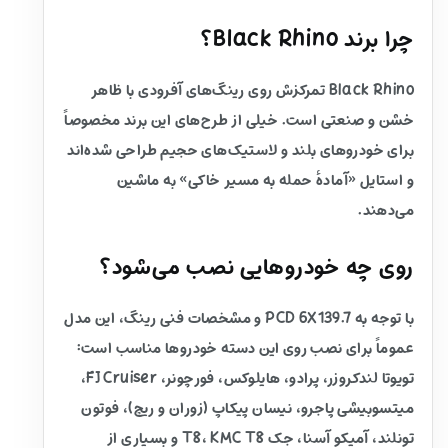
چرا برند Black Rhino؟
Black Rhino تمرکزش روی رینگ‌های آفرودی با ظاهر
خشن و صنعتی است. خیلی از طرح‌های این برند مخصوصاً
برای خودروهای بلند و لاستیک‌های حجیم طراحی شده‌اند
و استایل «آمادهٔ حمله به مسیر خاکی» به ماشین
می‌دهند.
روی چه خودروهایی نصب می‌شود؟
با توجه به PCD 6X139.7 و مشخصات فنی رینگ، این مدل
عموماً برای نصب روی این دسته خودروها مناسب است:
تویوتا لندکروزر، پرادو، هایلوکس، فورچونر، FJ Cruiser،
میتسوبیشی پاجرو، نیسان پیکاپ (زوران و ریچ)، فوتون
تونلند، آمیکو آسنا، جک T8، KMC T8 و بسیاری از