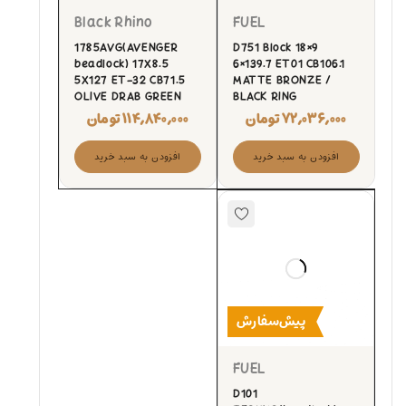
Black Rhino
FUEL
1785AVG(AVENGER
D751 Block 18×9
beadlock) 17X8.5
6×139.7 ET01 CB106.1
5X127 ET-32 CB71.5
MATTE BRONZE /
OLIVE DRAB GREEN
BLACK RING
۷۲,۰۳۶,۰۰۰
تومان
۱۱۴,۸۴۰,۰۰۰
تومان
افزودن به سبد خرید
افزودن به سبد خرید
پیش‌سفارش
FUEL
D101