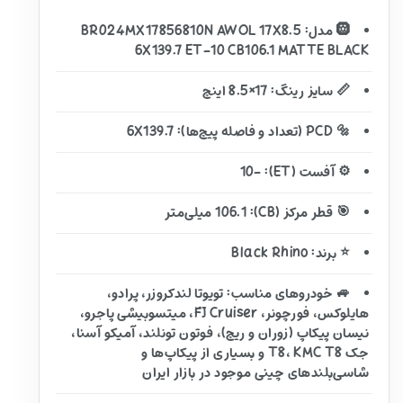
🛞 مدل: BR024MX17856810N AWOL 17X8.5
6X139.7 ET-10 CB106.1 MATTE BLACK
📏 سایز رینگ: 17×8.5 اینچ
🔩 PCD (تعداد و فاصله پیچ‌ها): 6X139.7
⚙️ آفست (ET): -10
🎯 قطر مرکز (CB): 106.1 میلی‌متر
⭐ برند: Black Rhino
🚙 خودروهای مناسب: تویوتا لندکروزر، پرادو،
هایلوکس، فورچونر، FJ Cruiser، میتسوبیشی پاجرو،
نیسان پیکاپ (زوران و ریچ)، فوتون تونلند، آمیکو آسنا،
جک T8، KMC T8 و بسیاری از پیکاپ‌ها و
شاسی‌بلندهای چینی موجود در بازار ایران