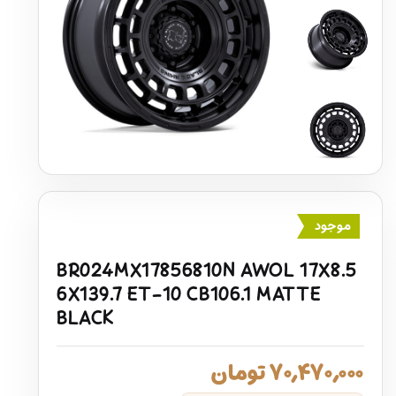
موجود
BR024MX17856810N AWOL 17X8.5
6X139.7 ET-10 CB106.1 MATTE
BLACK
۷۰,۴۷۰,۰۰۰
تومان