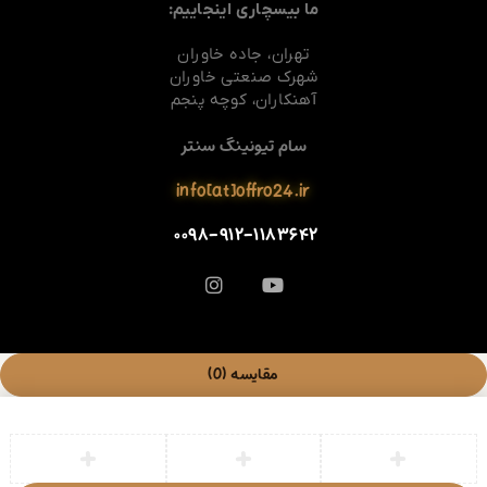
ما بیسچاری اینجاییم:
تهران، جاده خاوران
شهرک صنعتی خاوران
آهنکاران، کوچه پنجم
سام تیونینگ سنتر
info[at]offro24.ir
۰۰۹۸-۹۱۲-۱۱۸۳۶۴۲
مقایسه
(0)