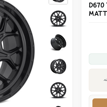
D670 
MATT