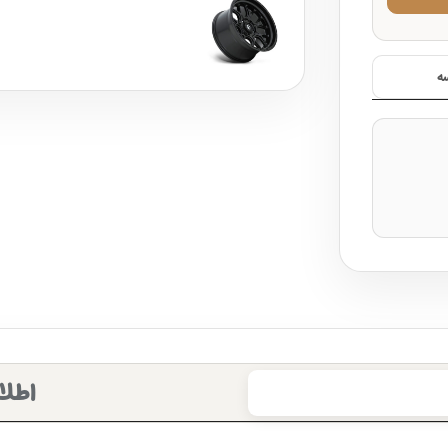
ه
اطلا