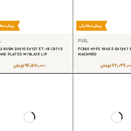
پیش‌سفارش
پیش‌سف
L
FUEL
3 BURN 20X10 5X127 ET-18 CB71.5
FC860 HYPE 18X8.5 6X139.7 
ME PLATED W/BLACK LIP
MACHINED
۷۲,۰۳۶,۰۰
تومان
۹۶,۵۷۰,۰۰۰
تومان