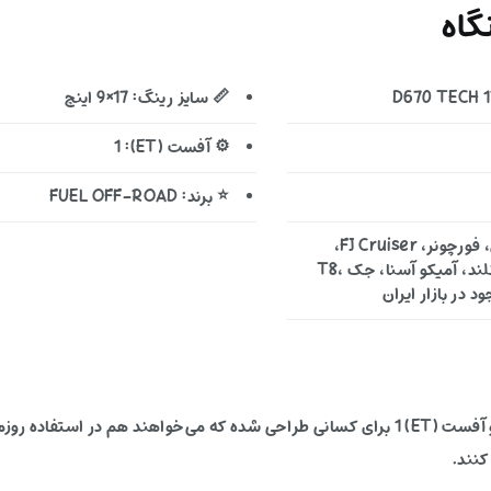
اه
📏 سایز رینگ: 17×9 اینچ
⚙️ آفست (ET): 1
⭐ برند: FUEL OFF-ROAD
🚙 خودروهای مناسب: تویوتا لندکروزر، پرادو، هایلوکس، فورچونر، FJ Cruiser،
میتسوبیشی پاجرو، نیسان پیکاپ (زوران و ریچ)، فوتون تونلند، آمیکو آسنا، جک T8،
این رینگ آفرودی با ترکیب سایز 17×9 اینچ، PCD 6X139.7 و آفست (ET) 1 برای کسانی طراحی شده که
کنند.