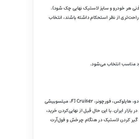
 فنی هر خودرو و سایز لاستیک نهایی چک شود).
احت‌تری از نظر استحکام داشته باشند، انتخاب
با توجه به PCD 6X139.7 و مشخصات فنی رینگ، این مدل عموماً برای نصب روی این دسته خودروها مناسب است: تویوتا لندکروزر، پرادو، هایلوکس، فورچونر، FJ Cruiser، میتسوبیشی
کاپ‌ها و شاسی‌بلندهای چینی موجود در بازار ایران. با این حال قبل از نهایی‌کردن خرید،
م گیر کردن لاستیک در هنگام چرخش و فول‌آرت