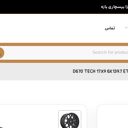
زا بیسچاری بازه
تماس
D670 TECH 17X9 6X139.7 E