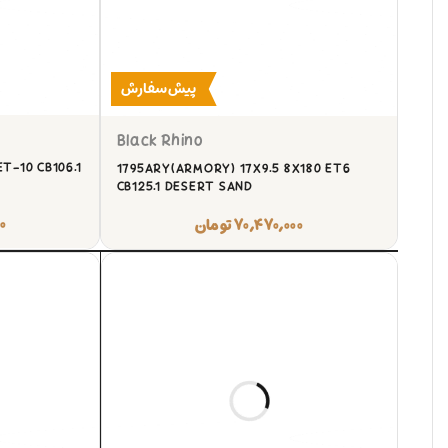
پیش‌سفارش
Black Rhino
ET-10 CB106.1
1795ARY(ARMORY) 17X9.5 8X180 ET6
CB125.1 DESERT SAND
۰
۷۰,۴۷۰,۰۰۰
تومان