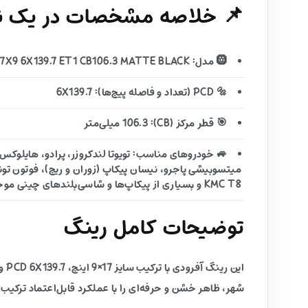
📌 خلاصه مشخصات در یک نگ
🛞 مدل: D670 TECH 17X9 6X139.7 ET1 CB106.3 MATTE BLACK
🔩 PCD (تعداد و فاصله پیچ‌ها): 6X139.7
🎯 قطر مرکز (CB): 106.3 میلی‌متر
KMC T8 و بسیاری از پیکاپ‌ها و شاسی‌بلندهای چینی موجود در بازار ایران
توضیحات کامل رینگ
شهر، ظاهر خشن و حرفه‌ای را با عملکرد قابل‌اعتماد ترکیب 