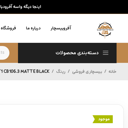
اینجا دیگه واسه آفرودبا
آفروبیسچار
درباره ما
فروشگاه
دسته‌بندی محصولات
خانه
/
بیسچاری فروشی
/
رینگ
/
T1 CB106.3 MATTE BLACK
موجود