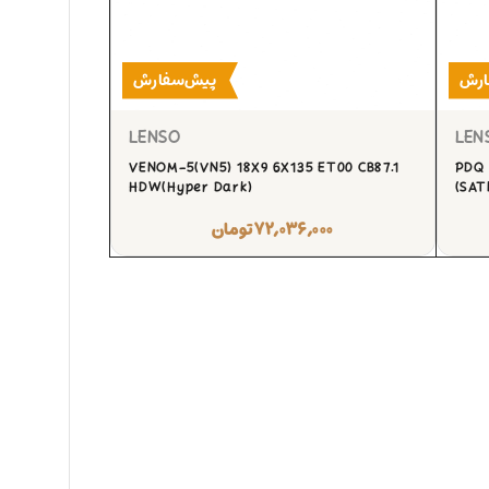
ارش
پیش‌سفارش
LENSO
LEN
VENOM-5(VN5) 18X9 6X135 ET00 CB87.1
PDQ 
HDW(Hyper Dark)
(SAT
۷۲,۰۳۶,۰۰۰
تومان