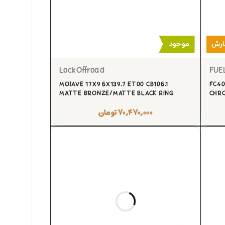
ارش
موجود
LockOffroad
FUE
MOJAVE 17X9 6X139.7 ET00 CB106.1
FC40
MATTE BRONZE/MATTE BLACK RING
CHRO
۷۰,۴۷۰,۰۰۰
تومان