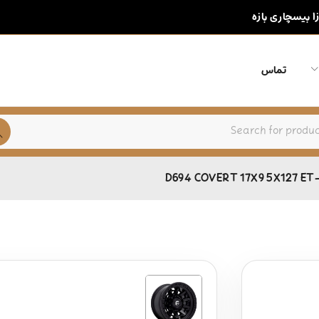
زا بیسچاری بازه
تماس
D694 COVERT 17X9 5X127 ET-