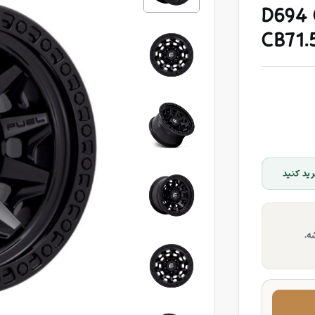
D694 
CB71
ید کنید