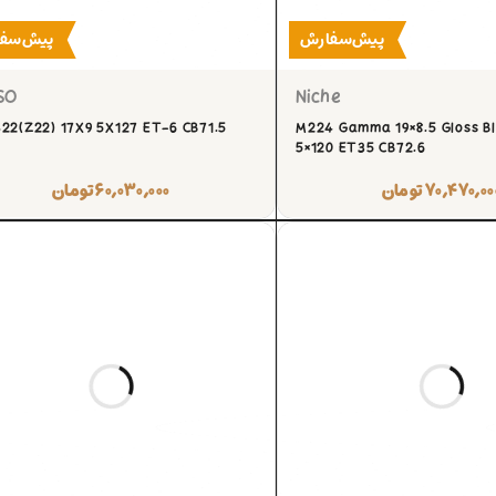
پیش‌سفارش
پیش‌سف
SO
Niche
22(Z22) 17X9 5X127 ET-6 CB71.5
M224 Gamma 19×8.5 Gloss B
5×120 ET35 CB72.6
۷۰,۴۷۰,۰۰
تومان
۶۰,۰۳۰,۰۰۰
تومان