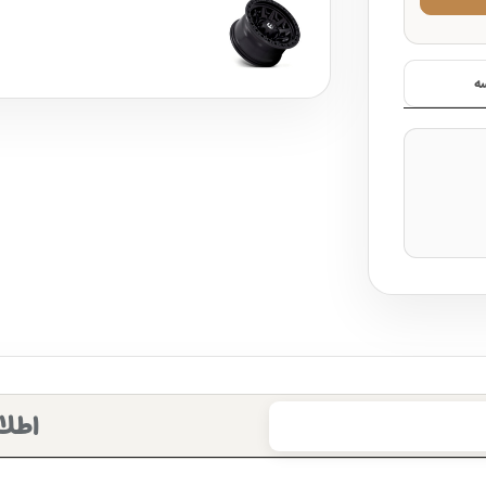
ه
اطلا