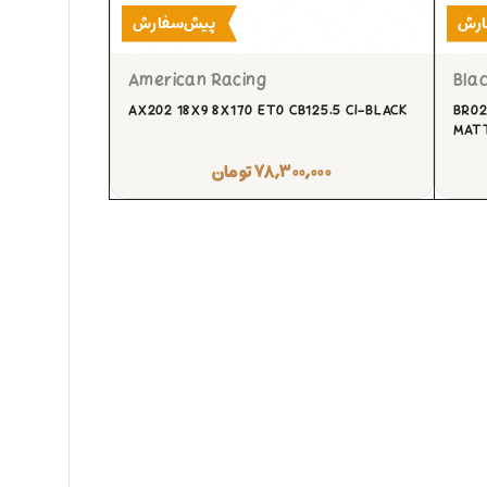
ارش
پیش‌سفارش
American Racing
Blac
AX202 18X9 8X170 ET0 CB125.5 CI-BLACK
BR02
MATT
۷۸,۳۰۰,۰۰۰
تومان