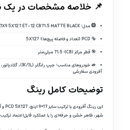
📌 خلاصه مشخصات در یک نگ
🛞 مدل: D694 COVERT 17X9 5X127 ET-12 CB71.5 MATTE BLACK
🔩 PCD (تعداد و فاصله پیچ‌ها): 5X127
🎯 قطر مرکز (CB): 71.5 میلی‌متر
🚙 خودروهای مناسب: جیپ را
آفرودی سفارشی
توضیحات کامل رینگ
شهر، ظاهر خشن و حرفه‌ای را با عملکرد قابل‌اعتماد ترکیب 