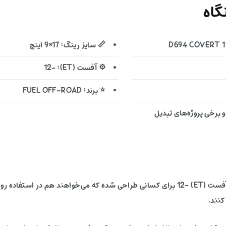
اه
📏 سایز رینگ: 17×9 اینچ
⚙️ آفست (ET): -12
⭐ برند: FUEL OFF-ROAD
نگلر (JK/JL)، گلادیاتور، و برخی پروژه‌های تبدیل
این رینگ آفرودی با ترکیب سایز 17×9 اینچ، PCD 5X127 و آفست (ET) -12 برای کسانی طراحی شده 
کنند.