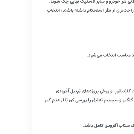
 فنی هر خودرو و سایز لاستیک نهایی چک شود).
احت‌تری از نظر استحکام داشته باشند، انتخاب
 توجه به PCD 5X127 و مشخصات فنی رینگ، این مدل عموماً برای نصب روی این دسته خودروها مناسب است: جیپ رانگلر (JK/JL)، گلادیاتور، و برخی پروژه‌های تبدیل آفرودی
گلگیر و سیستم تعلیق را بررسی کن تا از عدم گیر
یک ستاپ آفرودی کامل باشد.