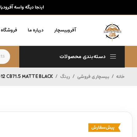
اینجا دیگه واسه آفرودبا
آفروبیسچار
درباره ما
فروشگاه
دسته‌بندی محصولات
خانه
/
بیسچاری فروشی
/
رینگ
/
12 CB71.5 MATTE BLACK
پیش‌سفارش