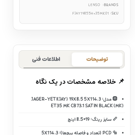
LENSO
BRANDS:
FJAY19855H+35MK01
SKU:
توضیحات
اطلاعات فنی
📌 خلاصه مشخصات در یک نگاه
🛞 مدل: JAGER-YETI(JAY) 19X8.5 5X114.3
ET35 MK CB73.1 SATIN BLACK (MK)
📏 سایز رینگ: 19×8.5 اینچ
🔩 PCD (تعداد و فاصله پیچ‌ها): 5X114.3