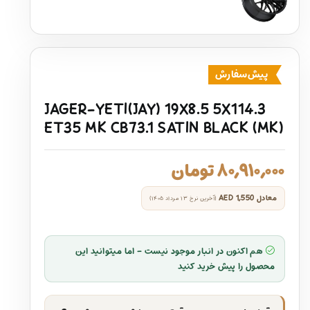
پیش‌سفارش
JAGER-YETI(JAY) 19X8.5 5X114.3
ET35 MK CB73.1 SATIN BLACK (MK)
۸۰,۹۱۰,۰۰۰
تومان
معادل
AED 1,550
(آخرین نرخ ۱۳ مرداد ۱۴۰۵)
هم اکنون در انبار موجود نیست - اما میتوانید این
محصول را پیش خرید کنید