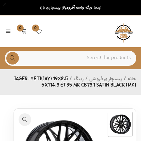
اینجا دیگه واسه آفرودبازا بیسچاری بازه
0
0
خانه
/
بیسچاری فروشی
/
رینگ
/
JAGER-YETI(JAY) 19X8.5
5X114.3 ET35 MK CB73.1 SATIN BLACK (MK)