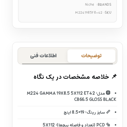
Niche
BRANDS:
M2241985F8+42
SKU:
توضیحات
اطلاعات فنی
📌 خلاصه مشخصات در یک نگاه
🛞 مدل: M224 GAMMA 19X8.5 5X112 ET42
CB66.5 GLOSS BLACK
📏 سایز رینگ: 19×8.5 اینچ
🔩 PCD (تعداد و فاصله پیچ‌ها): 5X112