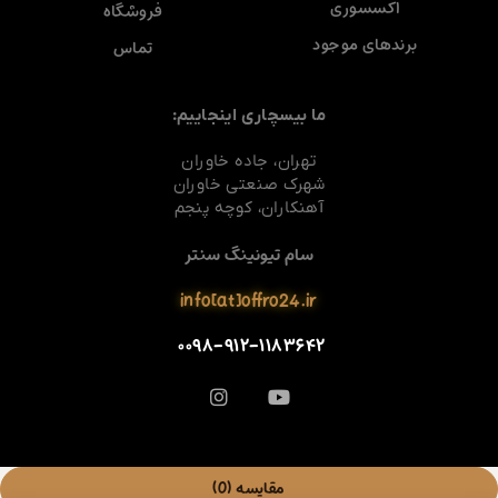
اکسسوری
فروشگاه
برندهای موجود
تماس
ما بیسچاری اینجاییم:
تهران، جاده خاوران
شهرک صنعتی خاوران
آهنکاران، کوچه پنجم
سام تیونینگ سنتر
info[at]offro24.ir
۰۰۹۸-۹۱۲-۱۱۸۳۶۴۲
مقایسه
(0)