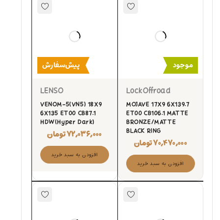
موجود
پیش‌سفارش
LENSO
LockOffroad
VENOM-5(VN5) 18X9
MOJAVE 17X9 6X139.7
6X135 ET00 CB87.1
ET00 CB106.1 MATTE
HDW(Hyper Dark)
BRONZE/MATTE
BLACK RING
۷۲,۰۳۶,۰۰۰
تومان
۷۰,۴۷۰,۰۰۰
تومان
افزودن به سبد خرید
افزودن به سبد خرید