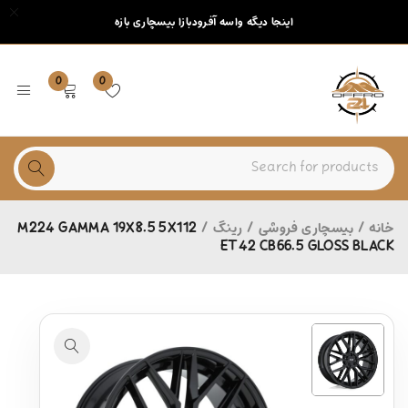
اینجا دیگه واسه آفرودبازا بیسچاری بازه
0
0
خانه
/
بیسچاری فروشی
/
رینگ
/
M224 GAMMA 19X8.5 5X112
ET42 CB66.5 GLOSS BLACK