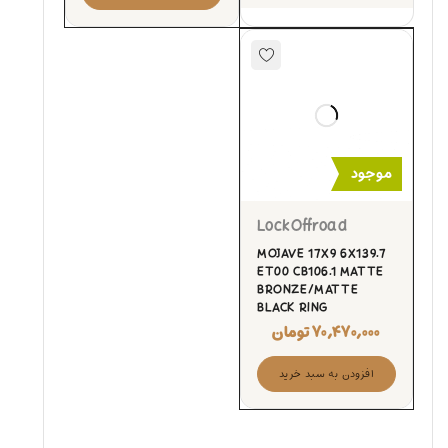
موجود
LockOffroad
MOJAVE 17X9 6X139.7
ET00 CB106.1 MATTE
BRONZE/MATTE
BLACK RING
۷۰,۴۷۰,۰۰۰
تومان
افزودن به سبد خرید