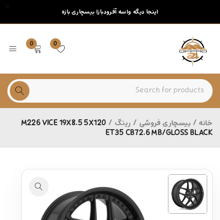
اینجا دیگه واسه آفرودبازا بیسچاری بازه
0
0
خانه
/
بیسچاری فروشی
/
رینگ
/
M226 VICE 19X8.5 5X120
ET35 CB72.6 MB/GLOSS BLACK