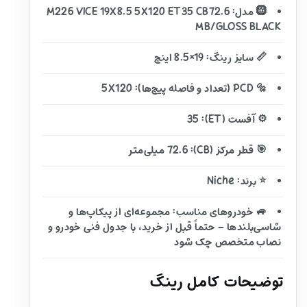
🛞 مدل: M226 VICE 19X8.5 5X120 ET35 CB72.6
MB/GLOSS BLACK
📏 سایز رینگ: 19×8.5 اینچ
🔩 PCD (تعداد و فاصله پیچ‌ها): 5X120
⚙️ آفست (ET): 35
🎯 قطر مرکز (CB): 72.6 میلی‌متر
⭐ برند: Niche
🚙 خودروهای مناسب: مجموعه‌ای از پیکاپ‌ها و
شاسی‌بلندها – حتماً قبل از خرید، با جدول فنی خودرو و
نصاب متخصص چک شود
توضیحات کامل رینگ