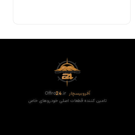
آفروبیسچار
.ir
24
Offro
تامین کننده قطعات اصلی خودروهای خاص