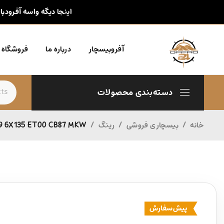
اینجا دیگه واسه آفرودبا
آفروبیسچار
درباره ما
فروشگاه
دسته‌بندی محصولات
خانه
/
بیسچاری فروشی
/
رینگ
/
9 6X135 ET00 CB87 MKW
پیش‌سفارش