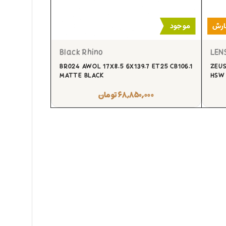
ارش
موجود
Black Rhino
LEN
BR024 AWOL 17X8.5 6X139.7 ET25 CB106.1
ZEUS
MATTE BLACK
HSW
۶۸,۸۵۰,۰۰۰
تومان