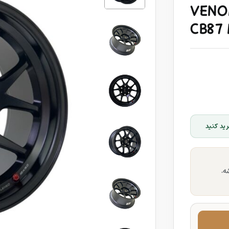
VENOM
CB87
ید کنید