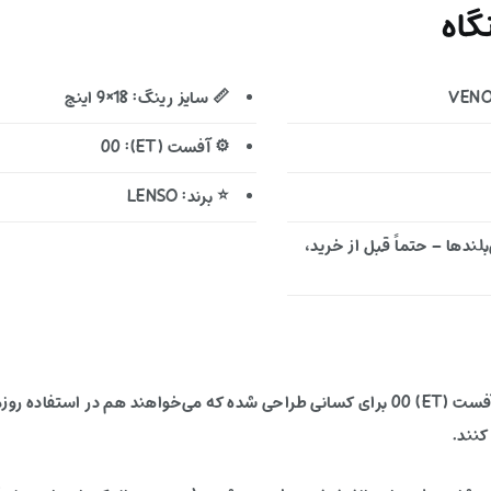
اه
📏 سایز رینگ: 18×9 اینچ
⚙️ آفست (ET): 00
⭐ برند: LENSO
ندها – حتماً قبل از خرید،
این رینگ آفرودی با ترکیب سایز 18×9 اینچ، PCD 6X135 و آفست (ET) 00 برای کسانی طراحی شده که
کنند.