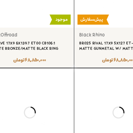
پیش‌سفارش
موجود
kOffroad
Black Rhino
VE 17X9 6X139.7 ET00 CB106.1
BR025 RIVAL 17X9 5X127 ET-
E BRONZE/MATTE BLACK RING
MATTE GUNMETAL W/ MATTE
۶۸,۸۵۰,۰۰
تومان
۶۸,۸۵۰,۰۰۰
تومان