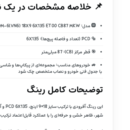
📌 خلاصه مشخصات در یک نگ
🛞 مدل: VENOM-6(VN6) 18X9 6X135 ET00 CB87 MKW
🔩 PCD (تعداد و فاصله پیچ‌ها): 6X135
🎯 قطر مرکز (CB): 87 میلی‌متر
🚙 خودروهای مناسب: مجموعه‌ای از پیکاپ‌ها و شاسی‌بل
با جدول فنی خودرو و نصاب متخصص چک شود
توضیحات کامل رینگ
شهر، ظاهر خشن و حرفه‌ای را با عملکرد قابل‌اعتماد ترکیب 