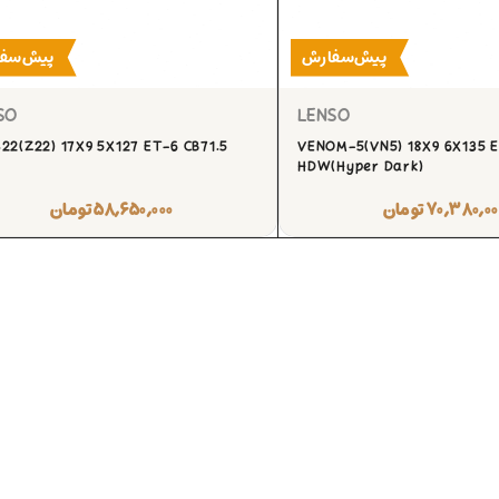
پیش‌سفارش
پیش‌سف
SO
LENSO
22(Z22) 17X9 5X127 ET-6 CB71.5
VENOM-5(VN5) 18X9 6X135 E
HDW(Hyper Dark)
۷۰,۳۸۰,۰۰
تومان
۵۸,۶۵۰,۰۰۰
تومان