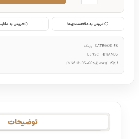
افزودن به علاقه‌مندی‌ها
افزودن به مقایس
CATEGORIES:
رینگ
LENSO
BRANDS:
FVN61890S+00MKWA1F
SKU:
توضیحات