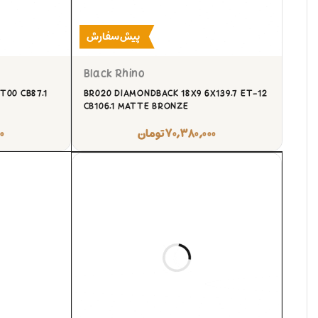
پیش‌سفارش
Black Rhino
T00 CB87.1
BR020 DIAMONDBACK 18X9 6X139.7 ET-12
CB106.1 MATTE BRONZE
۷۰,۳۸۰,۰۰۰
تومان
۰