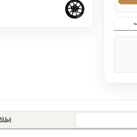
ه
اطلا