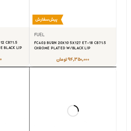
پیش‌سفارش
FUEL
12 CB71.5
FC403 BURN 20X10 5X127 ET-18 CB71.5
 BLACK LIP
CHROME PLATED W/BLACK LIP
۰
۹۴,۳۵۰,۰۰۰
تومان