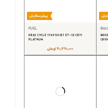
ارش
پیش‌سفارش
FUEL
Blac
D833 CYCLE 17X9 5X127 ET-12 CB71
BR02
PLATNUM
CB10
۷۰,۴۷۰,۰۰۰
تومان