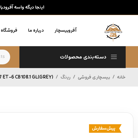
اینجا دیگه واسه آفرودبا
آفروبیسچار
درباره ما
فروشگاه
دسته‌بندی محصولات
خانه
/
بیسچاری فروشی
/
رینگ
/
7 ET-6 CB108.1 GL(GREY)
پیش‌سفارش