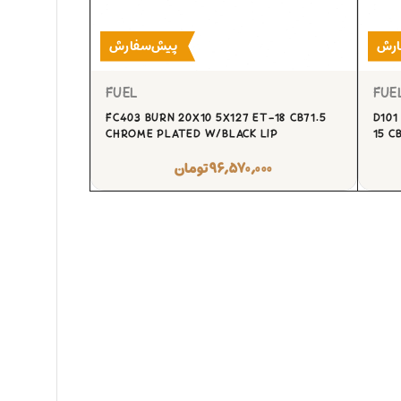
ارش
پیش‌سفارش
FUEL
FUE
FC403 BURN 20X10 5X127 ET-18 CB71.5
D101
CHROME PLATED W/BLACK LIP
15 C
۹۶,۵۷۰,۰۰۰
تومان