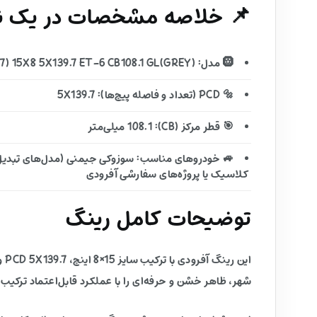
📌 خلاصه مشخصات در یک نگ
🛞 مدل: VENOM-7 (VN7) 15X8 5X139.7 ET-6 CB108.1 GL(GREY)
🔩 PCD (تعداد و فاصله پیچ‌ها): 5X139.7
🎯 قطر مرکز (CB): 108.1 میلی‌متر
🚙 خودروهای مناسب: سوزوکی جیمنی (مدل‌های تبدیل
کلاسیک یا پروژه‌های سفارشی آفرودی
توضیحات کامل رینگ
شهر، ظاهر خشن و حرفه‌ای را با عملکرد قابل‌اعتماد ترکیب 