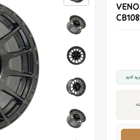
VENOM
CB108
ید کنید