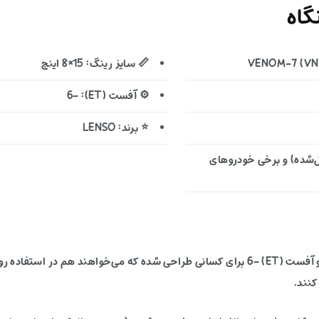
اه
📏 سایز رینگ: 15×8 اینچ
⚙️ آفست (ET): -6
⭐ برند: LENSO
‌شده) و برخی خودروهای
این رینگ آفرودی با ترکیب سایز 15×8 اینچ، PCD 5X139.7 و آفست (ET) -6 برای کسانی طراحی شده
کنند.