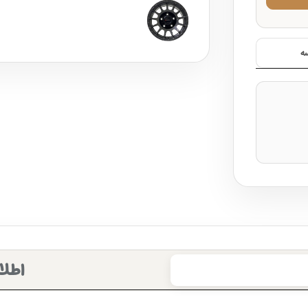
ه
اطلا